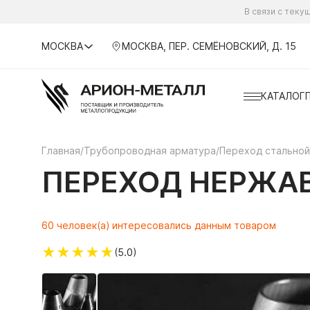
В связи с тек
МОСКВА
МОСКВА, ПЕР. СЕМЁНОВСКИЙ, Д. 15
КАТАЛОГ
Главная
/
Трубопроводная арматура
/
Переход стальной
ПЕРЕХОД НЕРЖАВ
60 человек(а) интересовались данным товаром
★
★
★
★
★
(5.0)