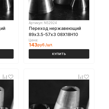
Артикул: N52924
ий
Переход нержавеющий
89х3.5-57х3 08Х18Н10
Цена:
143
руб./шт.
КУПИТЬ