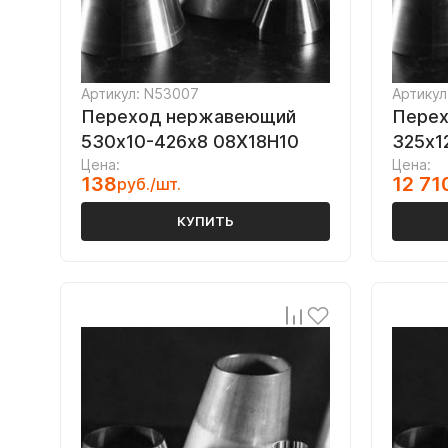
Артикул: N53007
Артикул
Переход нержавеющий
Пере
530х10-426х8 08Х18Н10
325х1
Цена:
Цена:
138
12 71
руб./шт.
КУПИТЬ