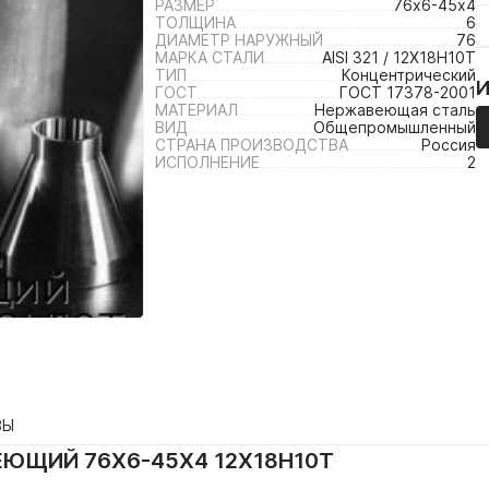
РАЗМЕР
76х6-45х4
ТОЛЩИНА
6
ДИАМЕТР НАРУЖНЫЙ
76
МАРКА СТАЛИ
AISI 321 / 12Х18Н10Т
ТИП
Концентрический
ГОСТ
ГОСТ 17378-2001
МАТЕРИАЛ
Нержавеющая сталь
ВИД
Общепромышленный
СТРАНА ПРОИЗВОДСТВА
Россия
ИСПОЛНЕНИЕ
2
ВЫ
ЮЩИЙ 76Х6-45Х4 12Х18Н10Т