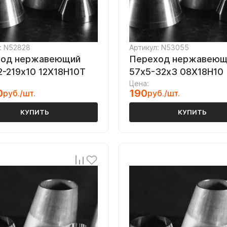
: N52828
Артикул: N53055
ход нержавеющий
Переход нержавеющ
2-219х10 12Х18Н10Т
57х5-32х3 08Х18Н10
Цена:
0
190
руб./шт.
руб./шт.
КУПИТЬ
КУПИТЬ