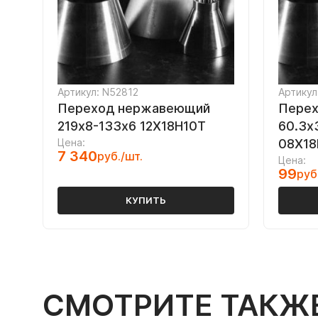
Артикул: N52812
Артикул
Переход нержавеющий
Пере
219х8-133х6 12Х18Н10Т
60.3х
Цена:
08Х18
7 340
руб./шт.
Цена:
99
руб
КУПИТЬ
СМОТРИТЕ ТАКЖ