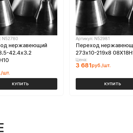
: N52780
Артикул: N52981
ход нержавеющий
Переход нержавеющ
3.5-42.4х3.2
273х10-219х8 08Х18Н
Н10
Цена:
3 681
руб./шт.
./шт.
КУПИТЬ
КУПИТЬ
Е