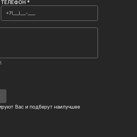
ТЕЛЕФОН *
х
У
ируют Вас и подберут наилучшее