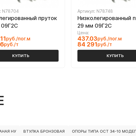
: N78704
Артикул: N78748
легированный пруток
Низколегированный 
 09Г2С
29 мм 09Г2С
Цена:
.11
437.03
руб./пог.м
руб./пог.м
26
84 291
руб./т
руб./т
КУПИТЬ
КУПИТЬ
Е
АНАЯ НУ
ВТУЛКА БРОНЗОВАЯ
ОПОРЫ ТИПА ОСТ 34-10 МОДЕЛ