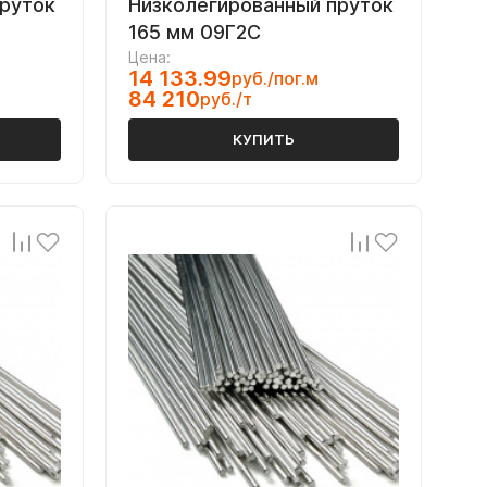
пруток
Низколегированный пруток
165 мм 09Г2С
Цена:
14 133.99
руб./пог.м
84 210
руб./т
КУПИТЬ