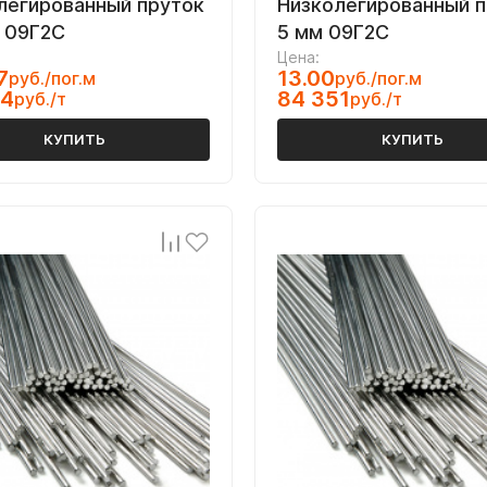
легированный пруток
Низколегированный 
 09Г2С
5 мм 09Г2С
Цена:
7
13.00
руб./пог.м
руб./пог.м
24
84 351
руб./т
руб./т
КУПИТЬ
КУПИТЬ