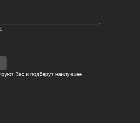
х
У
ируют Вас и подберут наилучшее