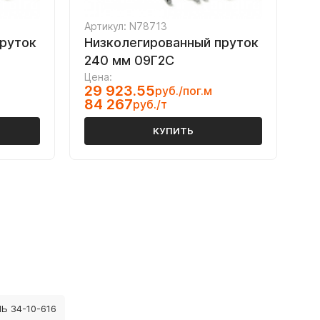
Артикул: N78713
пруток
Низколегированный пруток
240 мм 09Г2С
Цена:
29 923.55
руб./пог.м
84 267
руб./т
КУПИТЬ
Ь 34-10-616