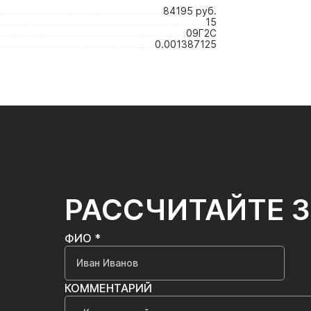
84195 руб.
15
09Г2С
0.001387125
РАССЧИТАЙТЕ 
ФИО *
КОММЕНТАРИЙ