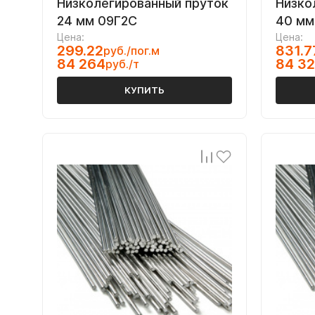
Низколегированный пруток
Низко
24 мм 09Г2С
40 мм
Цена:
Цена:
299.22
831.7
руб./пог.м
84 264
84 3
руб./т
КУПИТЬ