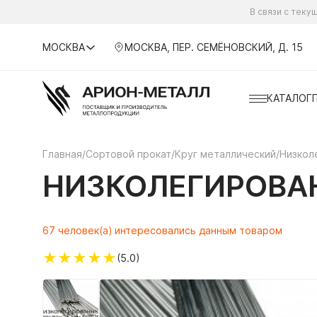
В связи с тек
МОСКВА
МОСКВА, ПЕР. СЕМЁНОВСКИЙ, Д. 15
КАТАЛОГ
Главная
/
Сортовой прокат
/
Круг металлический
/
Низкол
НИЗКОЛЕГИРОВАН
67 человек(а) интересовались данным товаром
★
★
★
★
★
(5.0)