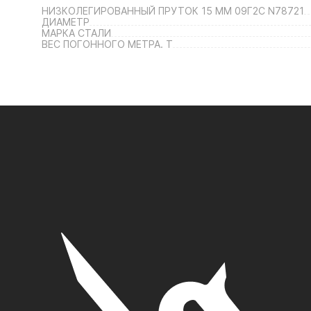
НИЗКОЛЕГИРОВАННЫЙ ПРУТОК 15 ММ 09Г2С N78721
ДИАМЕТР
МАРКА СТАЛИ
ВЕС ПОГОННОГО МЕТРА. Т