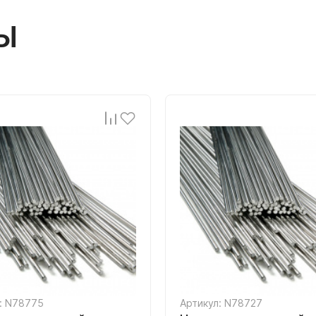
Ы
: N78775
Артикул: N78727