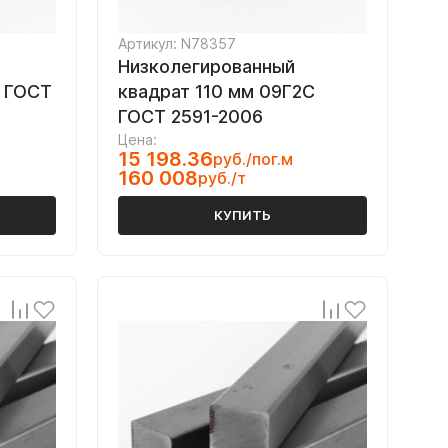
Артикул: N78357
Низколегированный
С ГОСТ
квадрат 110 мм 09Г2С
ГОСТ 2591-2006
Цена:
15 198.36
руб./пог.м
160 008
руб./т
КУПИТЬ