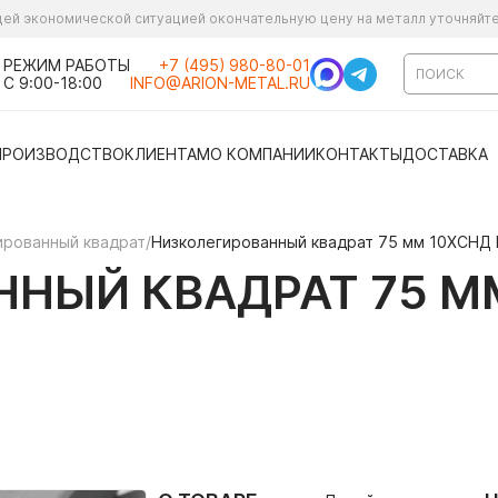
ущей экономической ситуацией окончательную цену на металл уточняйт
РЕЖИМ РАБОТЫ
+7 (495) 980-80-01
С 9:00-18:00
INFO@ARION-METAL.RU
ПРОИЗВОДСТВО
КЛИЕНТАМ
О КОМПАНИИ
КОНТАКТЫ
ДОСТАВКА
ированный квадрат
/
Низколегированный квадрат 75 мм 10ХСНД
НЫЙ КВАДРАТ 75 М