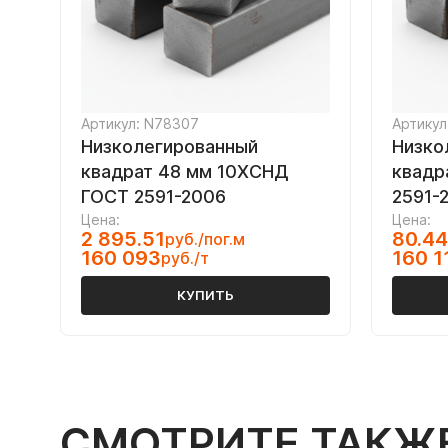
Артикул: N78307
Артикул
Низколегированный
Низко
квадрат 48 мм 10ХСНД
квадр
ГОСТ 2591-2006
2591-
Цена:
Цена:
2 895.51
80.44
руб./пог.м
160 093
160 1
руб./т
КУПИТЬ
СМОТРИТЕ ТАКЖ