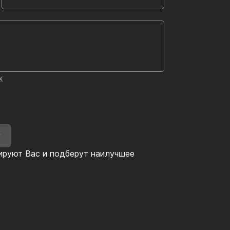
х
У
ируют Вас и подберут наилучшее