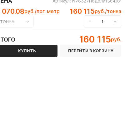
ЦЕНА
Артикул: N78327
Поделиться
 070.08
160 115
руб./пог. метр
руб./тонна
−
+
ТОННА
160 115
ИТОГО
руб.
КУПИТЬ
ПЕРЕЙТИ В КОРЗИНУ