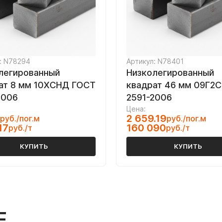
: N78294
Артикул: N78401
легированный
Низколегированный
ат 8 мм 10ХСНД ГОСТ
квадрат 46 мм 09Г2
2006
2591-2006
Цена:
2 659.19
руб./пог.м
руб./пог.м
17
160 090
руб./т
руб./т
КУПИТЬ
КУПИТЬ
Е