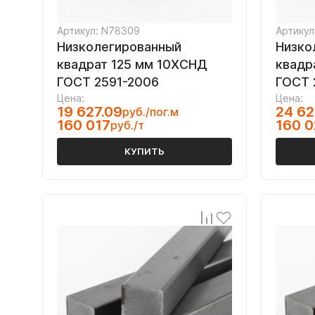
Артикул: N78309
Артикул
Низколегированный
Низко
квадрат 125 мм 10ХСНД
квадр
ГОСТ 2591-2006
ГОСТ 
Цена:
Цена:
19 627.09
24 62
руб./пог.м
160 017
160 
руб./т
КУПИТЬ