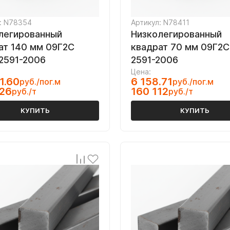
: N78354
Артикул: N78411
легированный
Низколегированный
ат 140 мм 09Г2С
квадрат 70 мм 09Г2
2591-2006
2591-2006
Цена:
1.60
6 158.71
руб./пог.м
руб./пог.м
026
160 112
руб./т
руб./т
КУПИТЬ
КУПИТЬ