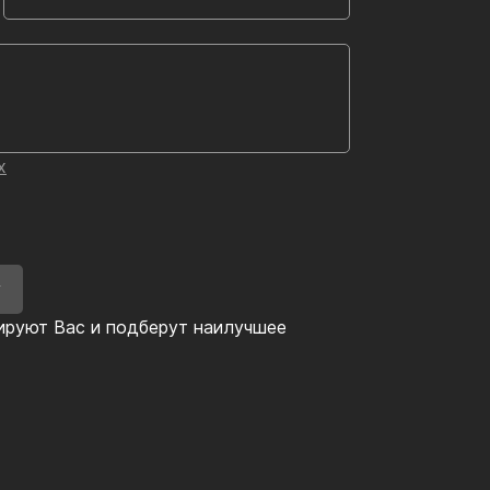
х
У
ируют Вас и подберут наилучшее