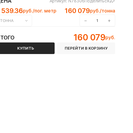
ЦЕНА
Артикул: N78306
Поделиться
 539.36
160 079
руб./пог. метр
руб./тонна
−
+
ТОННА
160 079
ИТОГО
руб.
КУПИТЬ
ПЕРЕЙТИ В КОРЗИНУ