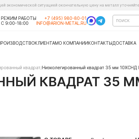
ущей экономической ситуацией окончательную цену на металл уточняйт
РЕЖИМ РАБОТЫ
+7 (495) 980-80-01
С 9:00-18:00
INFO@ARION-METAL.RU
ПРОИЗВОДСТВО
КЛИЕНТАМ
О КОМПАНИИ
КОНТАКТЫ
ДОСТАВКА
ированный квадрат
/
Низколегированный квадрат 35 мм 10ХСНД
НЫЙ КВАДРАТ 35 М