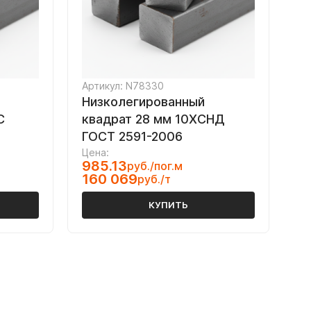
Артикул: N78330
Низколегированный
С
квадрат 28 мм 10ХСНД
ГОСТ 2591-2006
Цена:
985.13
руб./пог.м
160 069
руб./т
КУПИТЬ