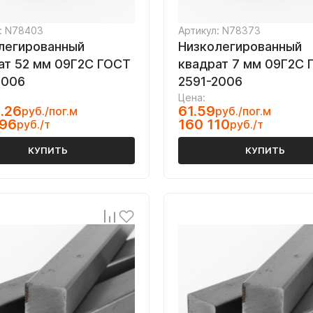
: N78403
Артикул: N78373
легированный
Низколегированный
ат 52 мм 09Г2С ГОСТ
квадрат 7 мм 09Г2С 
2006
2591-2006
Цена:
.26
61.59
руб./пог.м
руб./пог.м
096
160 110
руб./т
руб./т
КУПИТЬ
КУПИТЬ