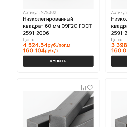
Артикул: N78362
Артикул
Низколегированный
Низко
квадрат 60 мм 09Г2С ГОСТ
квадр
2591-2006
2591-
Цена:
Цена:
4 524.54
3 398
руб./пог.м
160 104
160 
руб./т
КУПИТЬ