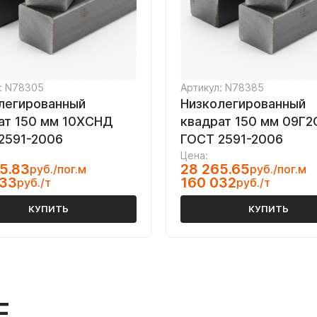
: N78305
Артикул: N78385
легированный
Низколегированный
ат 150 мм 10ХСНД
квадрат 150 мм 09Г2
2591-2006
ГОСТ 2591-2006
Цена:
5.83
28 265.65
руб./пог.м
руб./пог.м
033
160 032
руб./т
руб./т
КУПИТЬ
КУПИТЬ
Е