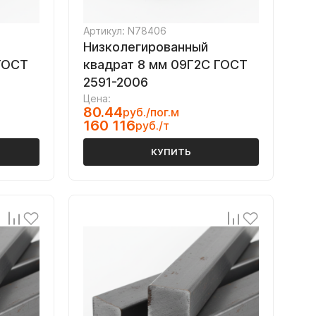
Артикул: N78406
Низколегированный
ГОСТ
квадрат 8 мм 09Г2С ГОСТ
2591-2006
Цена:
80.44
руб./пог.м
160 116
руб./т
КУПИТЬ