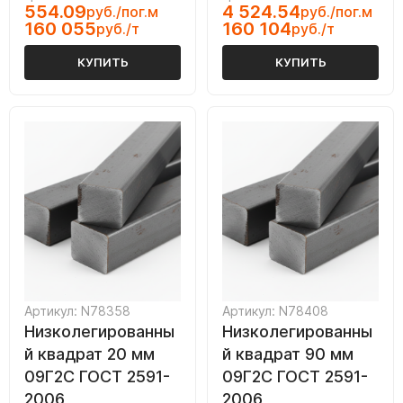
554.09
4 524.54
руб./пог.м
руб./пог.м
160 055
160 104
руб./т
руб./т
КУПИТЬ
КУПИТЬ
Артикул: N78358
Артикул: N78408
Низколегированны
Низколегированны
й квадрат 20 мм
й квадрат 90 мм
09Г2С ГОСТ 2591-
09Г2С ГОСТ 2591-
2006
2006