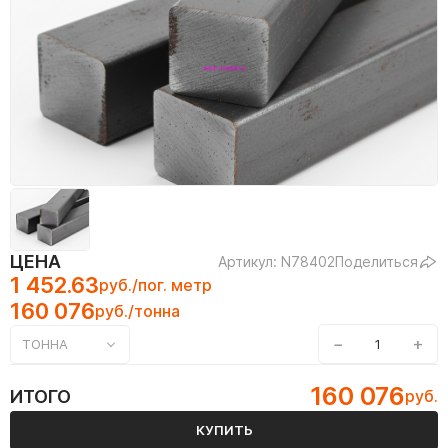
ЦЕНА
Артикул: N78402
Поделиться
1 452.63
руб./пог. метр
160 076
руб./тонна
−
+
ТОННА
160 076
ИТОГО
руб.
КУПИТЬ