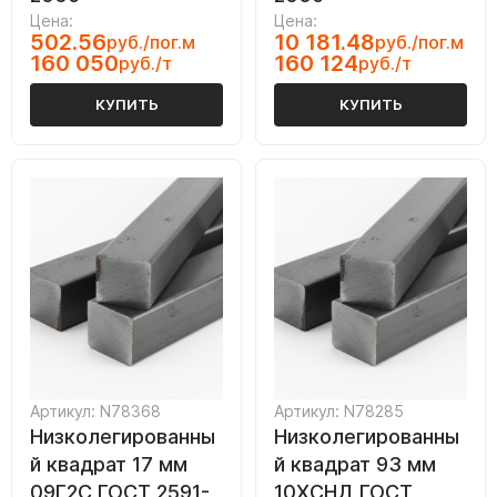
Цена:
Цена:
502.56
10 181.48
руб./пог.м
руб./пог.м
160 050
160 124
руб./т
руб./т
КУПИТЬ
КУПИТЬ
Артикул: N78368
Артикул: N78285
Низколегированны
Низколегированны
й квадрат 17 мм
й квадрат 93 мм
09Г2С ГОСТ 2591-
10ХСНД ГОСТ