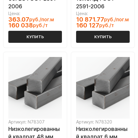
2006
2591-2006
Цена:
Цена:
363.07
10 871.77
руб./пог.м
руб./пог.м
160 038
160 127
руб./т
руб./т
КУПИТЬ
КУПИТЬ
Артикул: N78307
Артикул: N78320
Низколегированны
Низколегированны
й квадрат 48 мм
й квадрат 6 мм