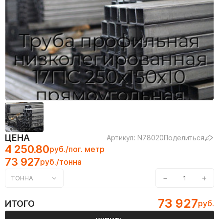
ЦЕНА
Артикул: N78020
Поделиться
4 250.80
руб./пог. метр
73 927
руб./тонна
−
+
ТОННА
73 927
ИТОГО
руб.