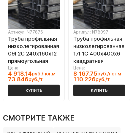
Артикул: N77876
Артикул: N78097
Труба профильная
Труба профильная
низколегированная
низколегированная
09Г2С 240х160х12
17Г1С 400х400х6
прямоугольная
квадратная
Цена:
Цена:
4 918.14
8 167.75
руб./пог.м
руб./пог.м
73 846
110 226
руб./т
руб./т
КУПИТЬ
КУПИТЬ
СМОТРИТЕ ТАКЖЕ