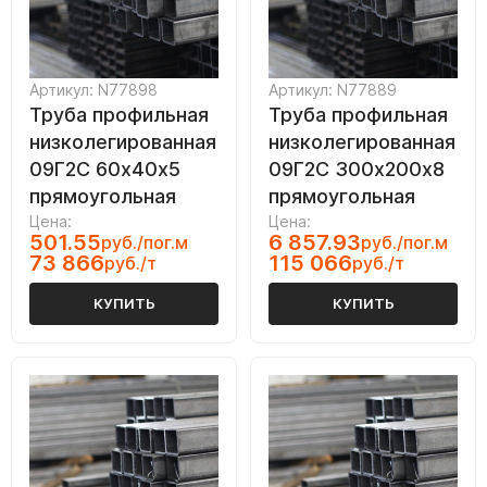
Артикул: N77898
Артикул: N77889
Труба профильная
Труба профильная
низколегированная
низколегированная
09Г2С 60х40х5
09Г2С 300х200х8
прямоугольная
прямоугольная
Цена:
Цена:
501.55
6 857.93
руб./пог.м
руб./пог.м
73 866
115 066
руб./т
руб./т
КУПИТЬ
КУПИТЬ