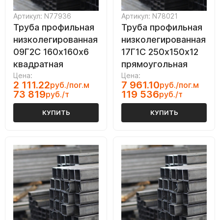
Артикул: N77936
Артикул: N78021
Труба профильная
Труба профильная
низколегированная
низколегированная
09Г2С 160х160х6
17Г1С 250х150х12
квадратная
прямоугольная
Цена:
Цена:
2 111.22
7 961.10
руб./пог.м
руб./пог.м
73 819
119 536
руб./т
руб./т
КУПИТЬ
КУПИТЬ