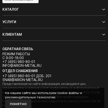
КАТАЛОГ
УСЛУГИ
КЛИЕНТАМ
ОБРАТНАЯ СВЯЗЬ
РЕЖИМ РАБОТЫ
С 9:00-18:00
+7 (495) 980-80-01
INFO@ARION-METAL.RU
ОТДЕЛ СНАБЖЕНИЯ
+7 (495) 980-80-01 ДОБ. 201
SNAB@ARION-METAL.RU
Представленная на сайте информация, касающаяся цен,
характеристик и наличия носит исключительно информационный
характер и не является публичной офертой (Статья 437(2) ГК РФ).
На нашем сайте мы используем cookie-файлы и
ООО "Арион-Металл" © 2020 - 2026 Все права защищены.
рекомендательные технологии.
Копирование материалов преследуется по закону (Статья 146 УК
ПОНЯТНО
РФ).