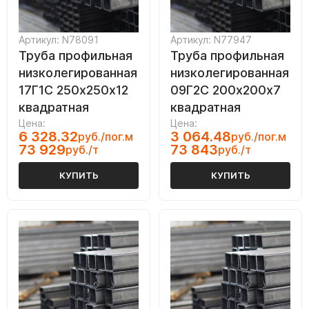
Артикул: N78091
Артикул: N77947
Труба профильная
Труба профильная
низколегированная
низколегированная
17Г1С 250х250х12
09Г2С 200х200х7
квадратная
квадратная
Цена:
Цена:
6 328.32
3 064.48
руб./пог.м
руб./пог.м
73 929
73 843
руб./т
руб./т
КУПИТЬ
КУПИТЬ