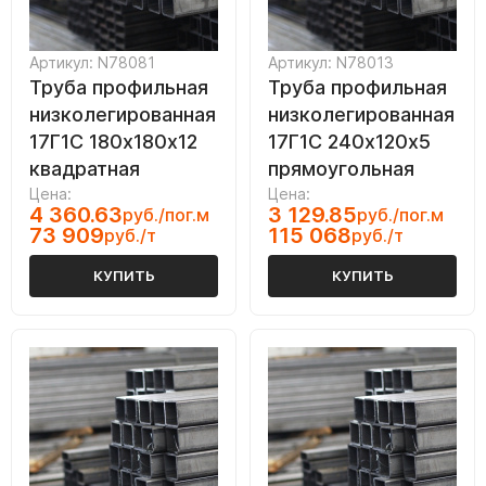
Артикул: N78081
Артикул: N78013
Труба профильная
Труба профильная
низколегированная
низколегированная
17Г1С 180х180х12
17Г1С 240х120х5
квадратная
прямоугольная
Цена:
Цена:
4 360.63
3 129.85
руб./пог.м
руб./пог.м
73 909
115 068
руб./т
руб./т
КУПИТЬ
КУПИТЬ