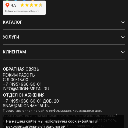
КАТАЛОГ
УСЛУГИ
КЛИЕНТАМ
ОБРАТНАЯ СВЯЗЬ
РЕЖИМ РАБОТЫ
С 9:00-18:00
+7 (495) 980-80-01
INFO@ARION-METAL.RU
ОТДЕЛ СНАБЖЕНИЯ
+7 (495) 980-80-01 ДОБ. 201
SNAB@ARION-METAL.RU
Представленная на сайте информация, касающаяся цен,
характеристик и наличия носит исключительно информационный
характер и не является публичной офертой (Статья 437(2) ГК РФ).
На нашем сайте мы используем cookie-файлы и
ООО "Арион-Металл" © 2020 - 2026 Все права защищены.
рекомендательные технологии.