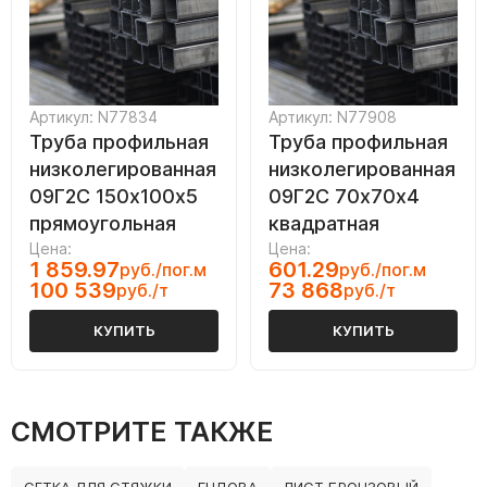
Артикул: N77834
Артикул: N77908
Труба профильная
Труба профильная
низколегированная
низколегированная
09Г2С 150х100х5
09Г2С 70х70х4
прямоугольная
квадратная
Цена:
Цена:
1 859.97
601.29
руб./пог.м
руб./пог.м
100 539
73 868
руб./т
руб./т
КУПИТЬ
КУПИТЬ
СМОТРИТЕ ТАКЖЕ