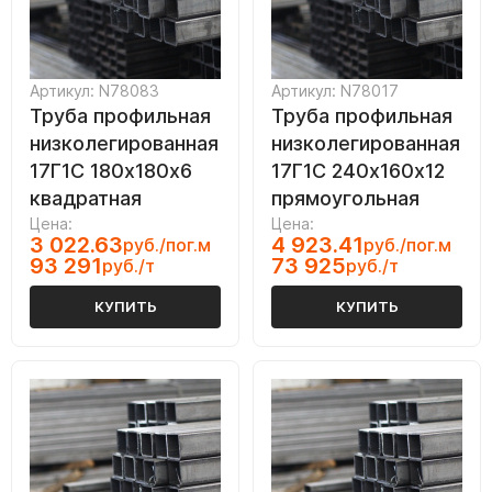
Артикул: N78083
Артикул: N78017
Труба профильная
Труба профильная
низколегированная
низколегированная
17Г1С 180х180х6
17Г1С 240х160х12
квадратная
прямоугольная
Цена:
Цена:
3 022.63
4 923.41
руб./пог.м
руб./пог.м
93 291
73 925
руб./т
руб./т
КУПИТЬ
КУПИТЬ