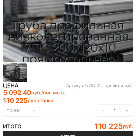
ЦЕНА
Артикул: N78002
Поделиться
5 092.40
руб./пог. метр
110 225
руб./тонна
−
+
ТОННА
110 225
ИТОГО
руб.