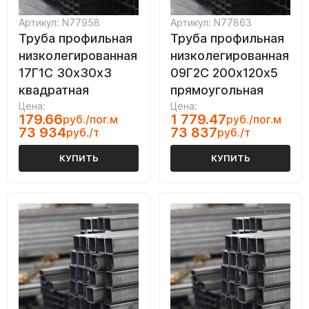
Артикул: N77958
Артикул: N77863
Труба профильная
Труба профильная
низколегированная
низколегированная
17Г1С 30х30х3
09Г2С 200х120х5
квадратная
прямоугольная
Цена:
Цена:
179.66
1 779.47
руб./пог.м
руб./пог.м
73 934
73 837
руб./т
руб./т
КУПИТЬ
КУПИТЬ