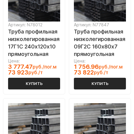
Артикул: N78012
Артикул: N77847
Труба профильная
Труба профильная
низколегированная
низколегированная
17Г1С 240х120х10
09Г2С 160х80х7
прямоугольная
прямоугольная
Цена:
Цена:
3 777.47
1 756.96
руб./пог.м
руб./пог.м
73 923
73 822
руб./т
руб./т
КУПИТЬ
КУПИТЬ