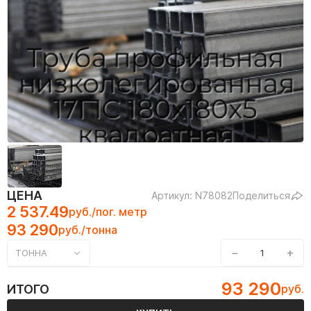
ЦЕНА
Артикул: N78082
Поделиться
2 537.49
руб./пог. метр
93 290
руб./тонна
−
+
ТОННА
93 290
ИТОГО
руб.