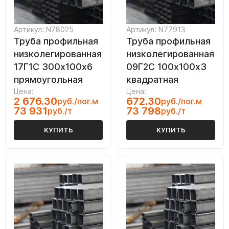
Артикул: N78025
Артикул: N77913
Труба профильная
Труба профильная
низколегированная
низколегированная
17Г1С 300х100х6
09Г2С 100х100х3
прямоугольная
квадратная
Цена:
Цена:
2 676.30
672.30
руб./пог.м
руб./пог.м
73 931
73 798
руб./т
руб./т
КУПИТЬ
КУПИТЬ