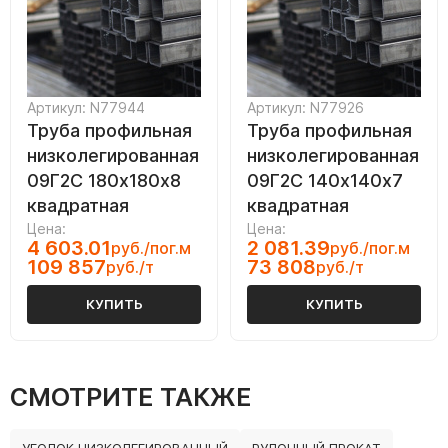
Артикул: N77944
Артикул: N77926
Труба профильная
Труба профильная
низколегированная
низколегированная
09Г2С 180х180х8
09Г2С 140х140х7
квадратная
квадратная
Цена:
Цена:
4 603.01
2 081.39
руб./пог.м
руб./пог.м
109 857
73 808
руб./т
руб./т
КУПИТЬ
КУПИТЬ
СМОТРИТЕ ТАКЖЕ