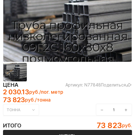
ЦЕНА
Артикул: N77848
Поделиться
2 030.13
руб./пог. метр
73 823
руб./тонна
−
+
ТОННА
73 823
ИТОГО
руб.