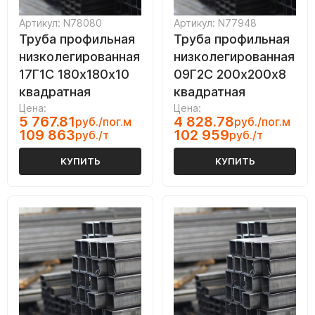
Артикул: N78080
Артикул: N77948
Труба профильная
Труба профильная
низколегированная
низколегированная
17Г1С 180х180х10
09Г2С 200х200х8
квадратная
квадратная
Цена:
Цена:
5 767.81
4 828.78
руб./пог.м
руб./пог.м
109 863
102 959
руб./т
руб./т
КУПИТЬ
КУПИТЬ