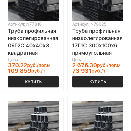
Артикул: N77818
Артикул: N78025
Труба профильная
Труба профильная
низколегированная
низколегированная
09Г2С 40х40х3
17Г1С 300х100х6
квадратная
прямоугольная
Цена:
Цена:
370.22
2 676.30
руб./пог.м
руб./пог.м
109 859
73 931
руб./т
руб./т
КУПИТЬ
КУПИТЬ