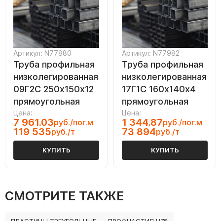
Артикул: N77880
Артикул: N77982
Труба профильная
Труба профильная
низколегированная
низколегированная
09Г2С 250х150х12
17Г1С 160х140х4
прямоугольная
прямоугольная
Цена:
Цена:
7 961.03
1 344.87
руб./пог.м
руб./пог.м
119 535
73 894
руб./т
руб./т
КУПИТЬ
КУПИТЬ
СМОТРИТЕ ТАКЖЕ