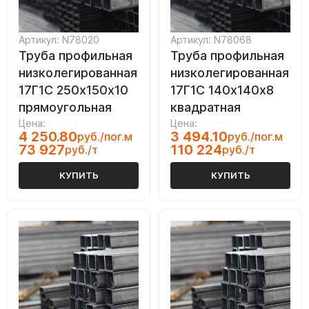
Артикул: N78020
Артикул: N78068
Труба профильная
Труба профильная
низколегированная
низколегированная
17Г1С 250х150х10
17Г1С 140х140х8
прямоугольная
квадратная
Цена:
Цена:
4 250.80
3 494.10
руб./пог.м
руб./пог.м
73 927
110 224
руб./т
руб./т
КУПИТЬ
КУПИТЬ