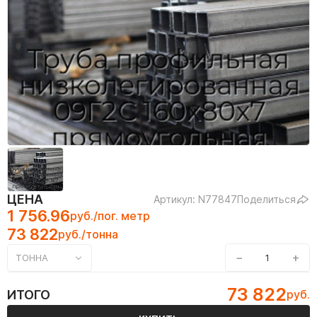
ЦЕНА
Артикул: N77847
Поделиться
1 756.96
руб./пог. метр
73 822
руб./тонна
−
+
ТОННА
73 822
ИТОГО
руб.