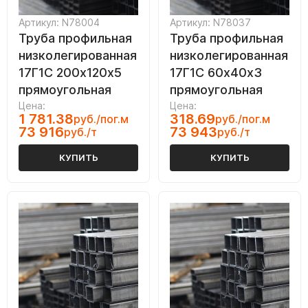
Артикул: N78004
Артикул: N78037
Труба профильная
Труба профильная
низколегированная
низколегированная
17Г1С 200х120х5
17Г1С 60х40х3
прямоугольная
прямоугольная
Цена:
Цена:
1 781.38
318.69
руб./пог.м
руб./пог.м
73 916
73 943
руб./т
руб./т
КУПИТЬ
КУПИТЬ