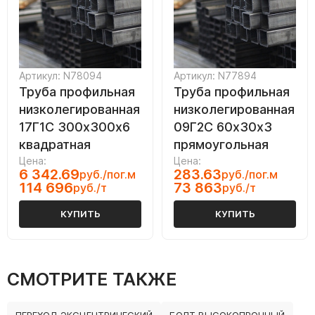
Артикул: N78094
Артикул: N77894
Труба профильная
Труба профильная
низколегированная
низколегированная
17Г1С 300х300х6
09Г2С 60х30х3
квадратная
прямоугольная
Цена:
Цена:
6 342.69
283.63
руб./пог.м
руб./пог.м
114 696
73 863
руб./т
руб./т
КУПИТЬ
КУПИТЬ
СМОТРИТЕ ТАКЖЕ