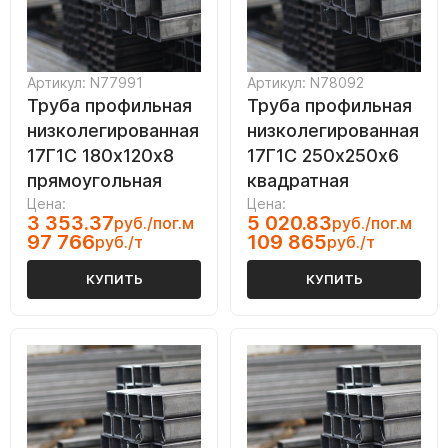
Артикул: N77991
Артикул: N78092
Труба профильная
Труба профильная
низколегированная
низколегированная
17Г1С 180х120х8
17Г1С 250х250х6
прямоугольная
квадратная
Цена:
Цена:
3 353.37
5 020.83
руб./пог.м
руб./пог.м
97 766
109 865
руб./т
руб./т
КУПИТЬ
КУПИТЬ