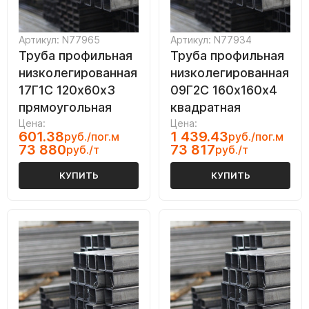
Артикул: N77965
Артикул: N77934
Труба профильная
Труба профильная
низколегированная
низколегированная
17Г1С 120х60х3
09Г2С 160х160х4
прямоугольная
квадратная
Цена:
Цена:
601.38
1 439.43
руб./пог.м
руб./пог.м
73 880
73 817
руб./т
руб./т
КУПИТЬ
КУПИТЬ