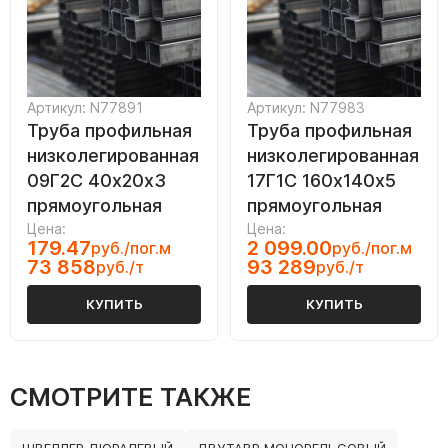
Артикул: N77891
Артикул: N77983
Труба профильная
Труба профильная
низколегированная
низколегированная
09Г2С 40х20х3
17Г1С 160х140х5
прямоугольная
прямоугольная
Цена:
Цена:
179.47
2 099.00
руб./пог.м
руб./пог.м
73 858
93 289
руб./т
руб./т
КУПИТЬ
КУПИТЬ
СМОТРИТЕ ТАКЖЕ