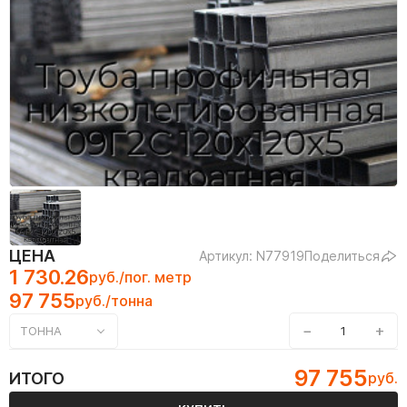
ЦЕНА
Артикул: N77919
Поделиться
1 730.26
руб./пог. метр
97 755
руб./тонна
−
+
ТОННА
97 755
ИТОГО
руб.