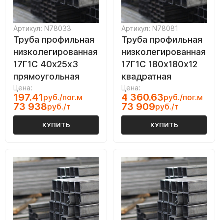
Артикул: N78033
Артикул: N78081
Труба профильная
Труба профильная
низколегированная
низколегированная
17Г1С 40х25х3
17Г1С 180х180х12
прямоугольная
квадратная
Цена:
Цена:
197.41
4 360.63
руб./пог.м
руб./пог.м
73 938
73 909
руб./т
руб./т
КУПИТЬ
КУПИТЬ