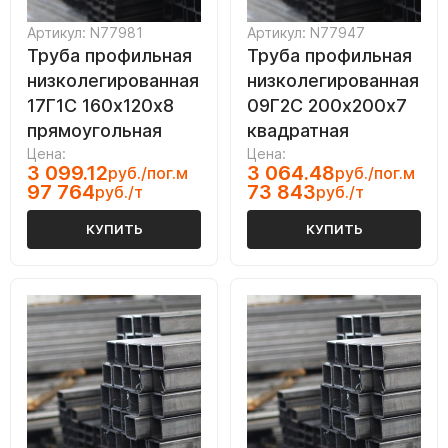
Артикул: N77981
Артикул: N77947
Труба профильная
Труба профильная
низколегированная
низколегированная
17Г1С 160х120х8
09Г2С 200х200х7
прямоугольная
квадратная
Цена:
Цена:
3 099.12
3 064.48
руб./пог.м
руб./пог.м
97 764
73 843
руб./т
руб./т
КУПИТЬ
КУПИТЬ