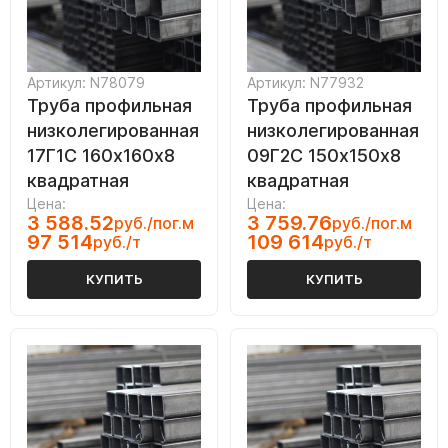
Артикул: N78079
Артикул: N77932
Труба профильная
Труба профильная
низколегированная
низколегированная
17Г1С 160х160х8
09Г2С 150х150х8
квадратная
квадратная
Цена:
Цена:
3 588.52
3 759.76
руб./пог.м
руб./пог.м
97 514
109 614
руб./т
руб./т
КУПИТЬ
КУПИТЬ