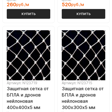
260
520
руб./м
руб./м
КУПИТЬ
КУПИТЬ
Артикул: N123719
Артикул: N123715
Защитная сетка от
Защитная сетка от
БПЛА и дронов
БПЛА и дронов
нейлоновая
нейлоновая
400х400х5 мм
300х300х5 мм