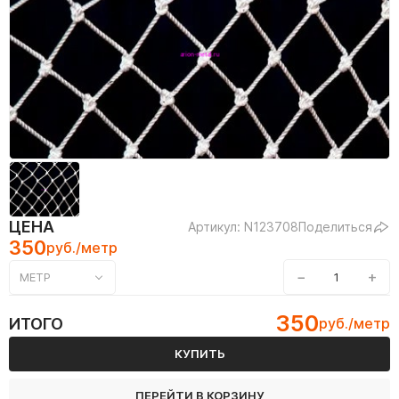
ЦЕНА
Артикул: N123708
Поделиться
350
руб./метр
−
+
МЕТР
350
ИТОГО
руб./метр
КУПИТЬ
ПЕРЕЙТИ В КОРЗИНУ