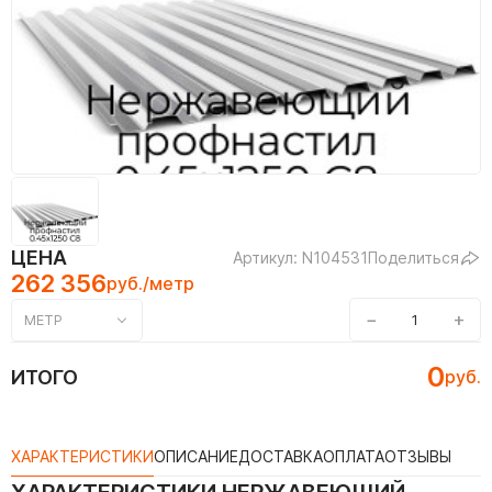
ЦЕНА
Артикул: N104531
Поделиться
262 356
руб./метр
−
+
МЕТР
0
ИТОГО
руб.
ХАРАКТЕРИСТИКИ
ОПИСАНИЕ
ДОСТАВКА
ОПЛАТА
ОТЗЫВЫ