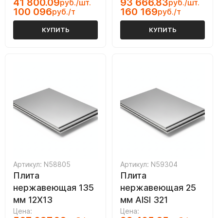
41 800.09
93 666.83
руб./шт.
руб./шт.
100 096
160 169
руб./т
руб./т
КУПИТЬ
КУПИТЬ
Артикул: N58805
Артикул: N59304
Плита
Плита
нержавеющая 135
нержавеющая 25
мм 12Х13
мм AISI 321
Цена:
Цена: