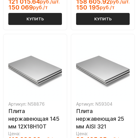
121 015.64
158 605.92
руб./шт.
руб./шт.
150 069
150 195
руб./т
руб./т
КУПИТЬ
КУПИТЬ
Артикул: N58876
Артикул: N59304
Плита
Плита
нержавеющая 145
нержавеющая 25
мм 12Х18Н10Т
мм AISI 321
Цена:
Цена: