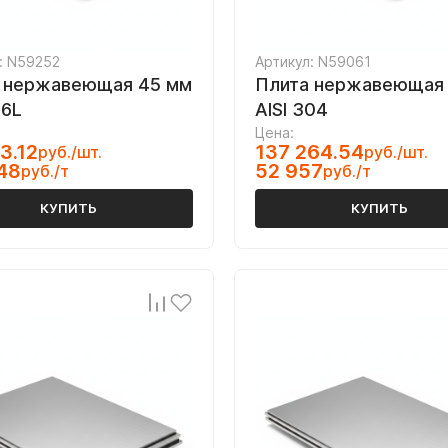
: N59252
Артикул: N59061
 нержавеющая 45 мм
Плита нержавеющая 
16L
AISI 304
Цена:
3.12
137 264.54
руб./шт.
руб./шт.
48
52 957
руб./т
руб./т
КУПИТЬ
КУПИТЬ