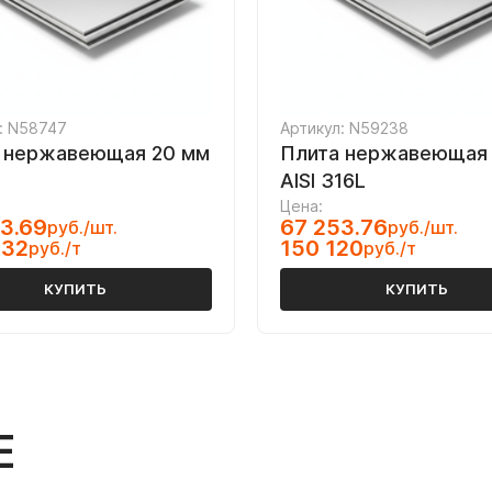
: N58747
Артикул: N59238
 нержавеющая 20 мм
Плита нержавеющая 
AISI 316L
Цена:
3.69
67 253.76
руб./шт.
руб./шт.
032
150 120
руб./т
руб./т
КУПИТЬ
КУПИТЬ
Е