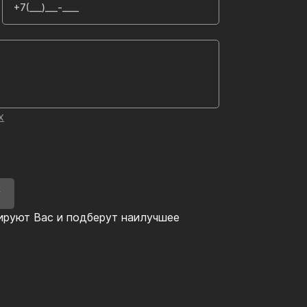
х
У
ируют Вас и подберут наилучшее