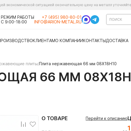
ущей экономической ситуацией окончательную цену на металл уточняйт
РЕЖИМ РАБОТЫ
+7 (495) 980-80-01
С 9:00-18:00
INFO@ARION-METAL.RU
ПРОИЗВОДСТВО
КЛИЕНТАМ
О КОМПАНИИ
КОНТАКТЫ
ДОСТАВКА
ржавеющие плиты
/
Плита нержавеющая 66 мм 08Х18Н10
ЩАЯ 66 ММ 08Х18Н
О ТОВАРЕ
Перейти к описанию
1