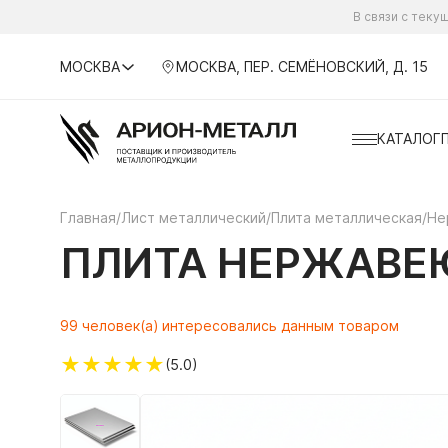
В связи с тек
МОСКВА
МОСКВА, ПЕР. СЕМЁНОВСКИЙ, Д. 15
КАТАЛОГ
Главная
/
Лист металлический
/
Плита металлическая
/
Не
ПЛИТА НЕРЖАВЕЮ
99 человек(а) интересовались данным товаром
★
★
★
★
★
(5.0)