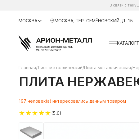
В связи с тек
МОСКВА
МОСКВА, ПЕР. СЕМЁНОВСКИЙ, Д. 15
КАТАЛОГ
Главная
/
Лист металлический
/
Плита металлическая
/
Не
ПЛИТА НЕРЖАВЕЮ
197 человек(а) интересовались данным товаром
★
★
★
★
★
(5.0)