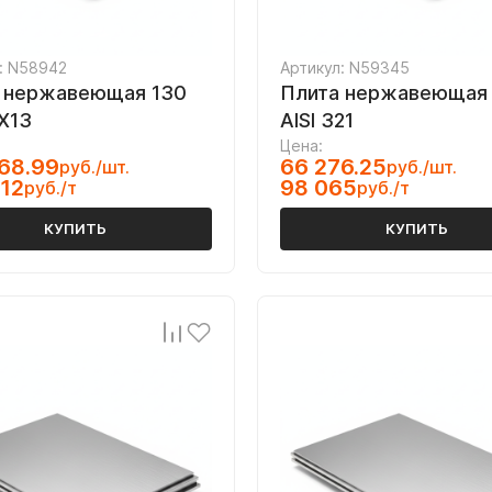
: N58942
Артикул: N59345
 нержавеющая 130
Плита нержавеющая
Х13
AISI 321
Цена:
68.99
66 276.25
руб./шт.
руб./шт.
12
98 065
руб./т
руб./т
КУПИТЬ
КУПИТЬ