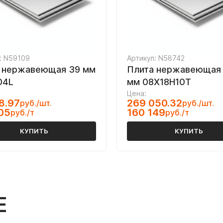
: N59109
Артикул: N58742
 нержавеющая 39 мм
Плита нержавеющая 
04L
мм 08Х18Н10Т
Цена:
8.97
269 050.32
руб./шт.
руб./шт.
05
160 149
руб./т
руб./т
КУПИТЬ
КУПИТЬ
Е