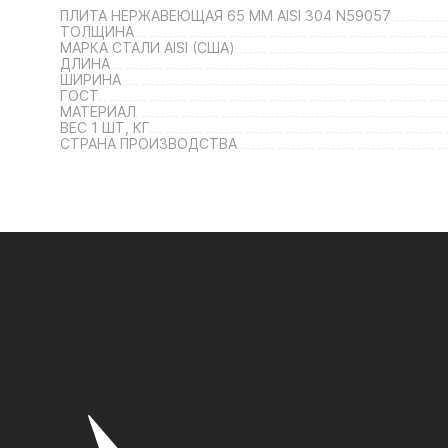
ПЛИТА НЕРЖАВЕЮЩАЯ 65 ММ AISI 304 N59057
ТОЛЩИНА
МАРКА СТАЛИ AISI (США)
ДЛИНА
ШИРИНА
ГОСТ
МАТЕРИАЛ
ВЕС 1 ШТ, КГ
СТРАНА ПРОИЗВОДСТВА