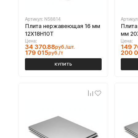
Артикул: N58814
Артикул
Плита нержавеющая 16 мм
Плита
12Х18Н10Т
мм 20
Цена:
Цена:
34 370.88
149 7
руб./шт.
179 015
200 0
руб./т
КУПИТЬ