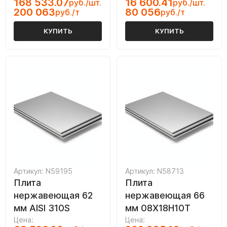
168 533.07
16 600.41
руб./шт.
руб./шт.
200 063
80 056
руб./т
руб./т
КУПИТЬ
КУПИТЬ
Артикул: N59195
Артикул: N58713
Плита
Плита
нержавеющая 62
нержавеющая 66
мм AISI 310S
мм 08Х18Н10Т
Цена:
Цена: