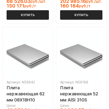
68 526.03
202 985.16
руб./шт.
руб./шт.
150 171
160 184
руб./т
руб./т
КУПИТЬ
КУПИТЬ
Артикул: N58642
Артикул: N59188
Плита
Плита
нержавеющая 62
нержавеющая 52
мм 08Х18Н10
мм AISI 310S
Цена:
Цена: