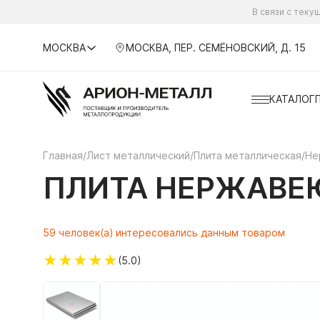
В связи с тек
МОСКВА
МОСКВА, ПЕР. СЕМЁНОВСКИЙ, Д. 15
КАТАЛОГ
Главная
/
Лист металлический
/
Плита металлическая
/
Не
ПЛИТА НЕРЖАВЕЮ
59 человек(а) интересовались данным товаром
★
★
★
★
★
(5.0)