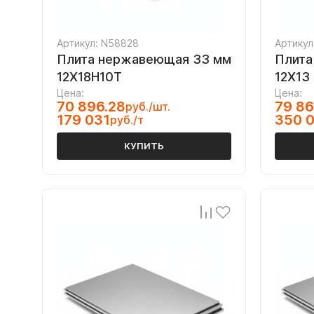
Артикул: N58828
Артикул
Плита нержавеющая 33 мм
Плита
12Х18Н10Т
12Х13
Цена:
Цена:
70 896.28
79 86
руб./шт.
179 031
350 
руб./т
КУПИТЬ