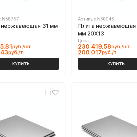
: N58757
Артикул: N58946
 нержавеющая 31 мм
Плита нержавеющая 
мм 20Х13
Цена:
5.81
230 419.58
руб./шт.
руб./шт.
043
200 017
руб./т
руб./т
КУПИТЬ
КУПИТЬ