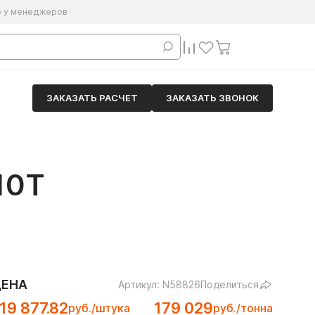
е у менеджеров
ЗАКАЗАТЬ РАСЧЕТ
ЗАКАЗАТЬ ЗВОНОК
10Т
ЦЕНА
Артикул: N58826
Поделиться
19 877.82
179 029
руб./штука
руб./тонна