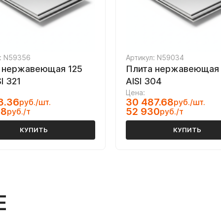
: N59356
Артикул: N59034
 нержавеющая 125
Плита нержавеющая
I 321
AISI 304
Цена:
3.36
30 487.68
руб./шт.
руб./шт.
08
52 930
руб./т
руб./т
КУПИТЬ
КУПИТЬ
Е