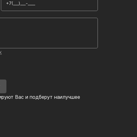
х
У
ируют Вас и подберут наилучшее