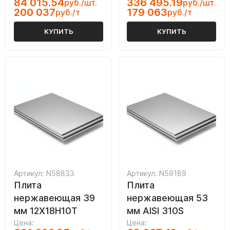
84 015.54
336 495.19
руб./шт.
руб./шт.
200 037
179 063
руб./т
руб./т
КУПИТЬ
КУПИТЬ
Артикул: N58833
Артикул: N59189
Плита
Плита
нержавеющая 39
нержавеющая 53
мм 12Х18Н10Т
мм AISI 310S
Цена:
Цена: