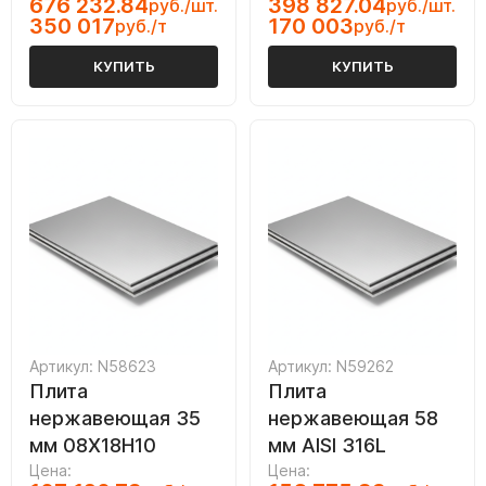
676 232.84
398 827.04
руб./шт.
руб./шт.
350 017
170 003
руб./т
руб./т
КУПИТЬ
КУПИТЬ
Артикул: N58623
Артикул: N59262
Плита
Плита
нержавеющая 35
нержавеющая 58
мм 08Х18Н10
мм AISI 316L
Цена:
Цена: