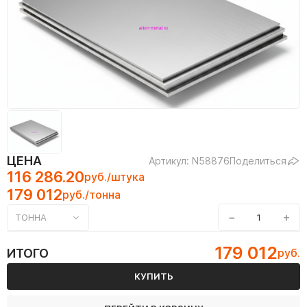
ЦЕНА
Артикул: N58876
Поделиться
116 286.20
руб./штука
179 012
руб./тонна
−
+
ТОННА
179 012
ИТОГО
руб.
КУПИТЬ