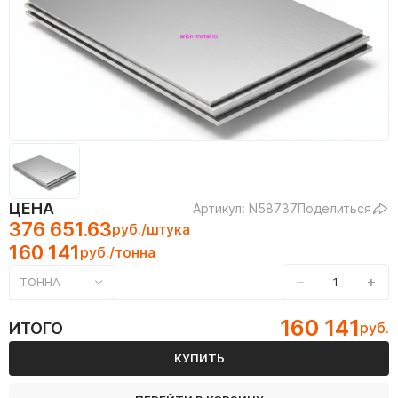
ЦЕНА
Артикул: N58737
Поделиться
376 651.63
руб./штука
160 141
руб./тонна
−
+
ТОННА
160 141
ИТОГО
руб.
КУПИТЬ