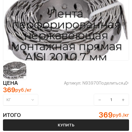
ЦЕНА
Артикул: N93970
Поделиться
369
руб./кг
−
+
КГ
369
ИТОГО
руб./кг
КУПИТЬ