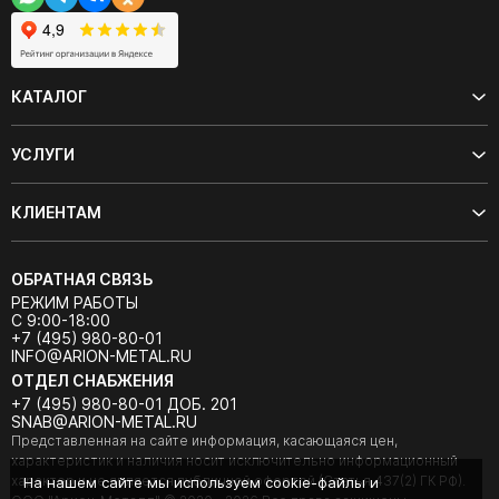
КАТАЛОГ
УСЛУГИ
КЛИЕНТАМ
ОБРАТНАЯ СВЯЗЬ
РЕЖИМ РАБОТЫ
С 9:00-18:00
+7 (495) 980-80-01
INFO@ARION-METAL.RU
ОТДЕЛ СНАБЖЕНИЯ
+7 (495) 980-80-01 ДОБ. 201
SNAB@ARION-METAL.RU
Представленная на сайте информация, касающаяся цен,
характеристик и наличия носит исключительно информационный
характер и не является публичной офертой (Статья 437(2) ГК РФ).
На нашем сайте мы используем cookie-файлы и