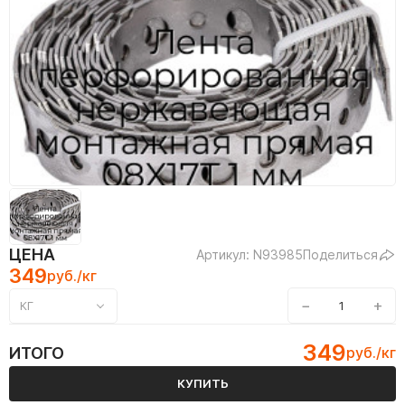
ЦЕНА
Артикул: N93985
Поделиться
349
руб./кг
−
+
КГ
349
ИТОГО
руб./кг
КУПИТЬ