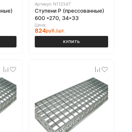
Артикул: N112347
нные)
Ступени P (прессованные)
600 *270, 34*33
Цена:
824
руб./шт.
КУПИТЬ