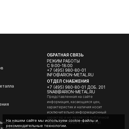
ОБРАТНАЯ СВЯЗЬ
РЕЖИМ РАБОТЫ
С 9:00-18:00
ов
+7 (495) 980-80-01
INFO@ARION-METAL.RU
ОТДЕЛ СНАБЖЕНИЯ
еталла
+7 (495) 980-80-01 ДОБ. 201
SNAB@ARION-METAL.RU
Представленная на сайте
информация, касающаяся цен,
ения
характеристик и наличия носит
исключительно информационный
характер и не является публичной
На нашем сайте мы используем cookie-файлы и
ьности
офертой (Статья 437(2) ГК РФ).
рекомендательные технологии.
ата товара