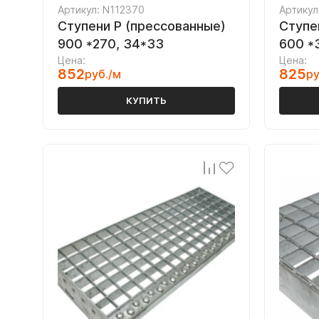
Артикул: N112370
Артикул
Ступени P (прессованные)
Ступе
900 *270, 34*33
600 *
Цена:
Цена:
852
825
руб./м
ру
КУПИТЬ