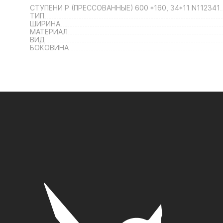
СТУПЕНИ P (ПРЕССОВАННЫЕ) 600 *160, 34*11 N112341
ТИП
ШИРИНА
МАТЕРИАЛ
ВИД
БОКОВИНА