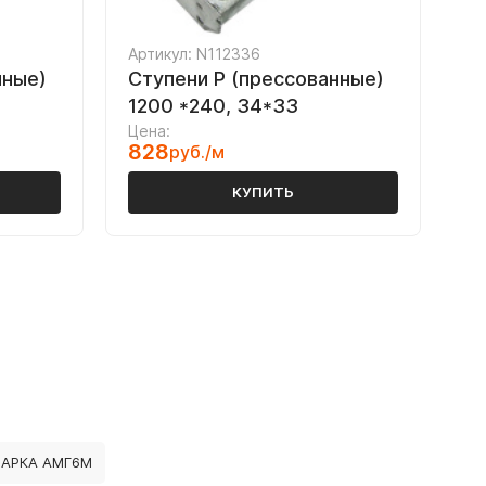
Артикул: N112336
нные)
Ступени P (прессованные)
1200 *240, 34*33
Цена:
828
руб./м
КУПИТЬ
МАРКА АМГ6М