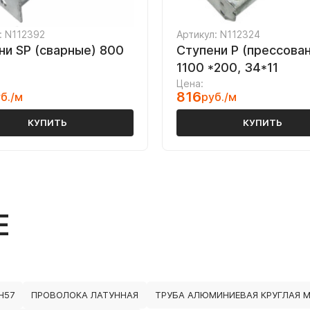
: N112392
Артикул: N112324
ни SP (сварные) 800
Ступени P (прессова
1100 *200, 34*11
Цена:
816
б./м
руб./м
КУПИТЬ
КУПИТЬ
Е
Н57
ПРОВОЛОКА ЛАТУННАЯ
ТРУБА АЛЮМИНИЕВАЯ КРУГЛАЯ 