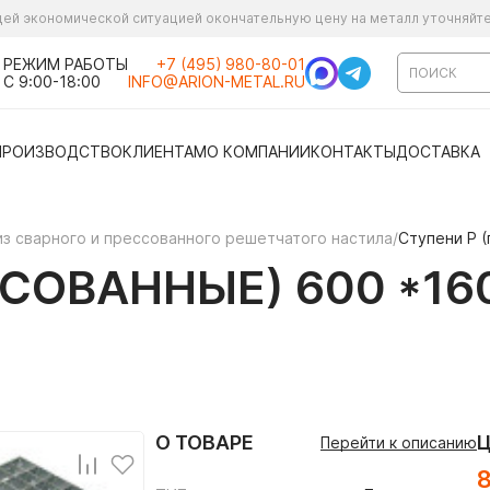
ущей экономической ситуацией окончательную цену на металл уточняйт
РЕЖИМ РАБОТЫ
+7 (495) 980-80-01
С 9:00-18:00
INFO@ARION-METAL.RU
ПРОИЗВОДСТВО
КЛИЕНТАМ
О КОМПАНИИ
КОНТАКТЫ
ДОСТАВКА
из сварного и прессованного решетчатого настила
/
Ступени P (
СОВАННЫЕ) 600 *160
О ТОВАРЕ
Перейти к описанию