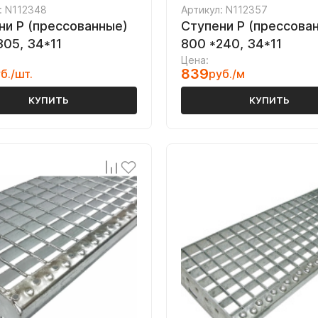
: N112348
Артикул: N112357
ни P (прессованные)
Ступени P (прессова
305, 34*11
800 *240, 34*11
Цена:
839
б./шт.
руб./м
КУПИТЬ
КУПИТЬ