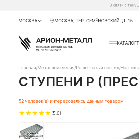
В связи с тек
МОСКВА
МОСКВА, ПЕР. СЕМЁНОВСКИЙ, Д. 15
КАТАЛОГ
Главная
/
Металлоизделия
/
Решетчатый настил
/
Настил 
СТУПЕНИ P (ПРЕС
52 человек(а) интересовались данным товаром
★
★
★
★
★
(5.0)