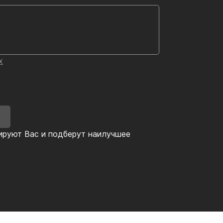
х
У
ируют Вас и подберут наилучшее