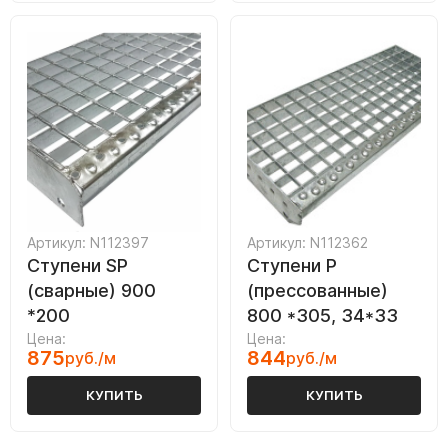
Артикул: N112397
Артикул: N112362
Ступени SP
Ступени P
(сварные) 900
(прессованные)
*200
800 *305, 34*33
Цена:
Цена:
875
844
руб./м
руб./м
КУПИТЬ
КУПИТЬ