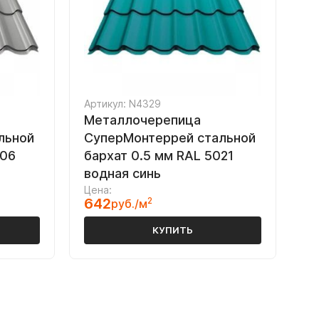
Артикул: N4329
Металлочерепица
льной
СуперМонтеррей стальной
006
бархат 0.5 мм RAL 5021
водная синь
Цена:
642
2
руб./м
КУПИТЬ