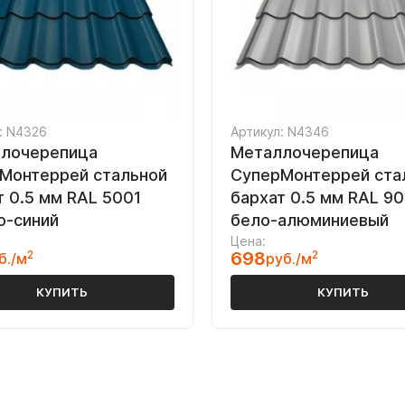
: N4326
Артикул: N4346
лочерепица
Металлочерепица
Монтеррей стальной
СуперМонтеррей ста
т 0.5 мм RAL 5001
бархат 0.5 мм RAL 9
о-синий
бело-алюминиевый
Цена:
2
698
2
б./м
руб./м
КУПИТЬ
КУПИТЬ