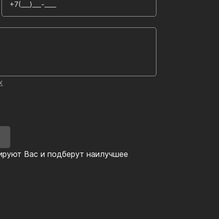
х
У
ируют Вас и подберут наилучшее