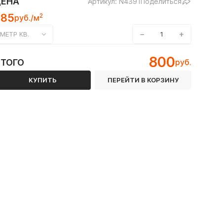
ЦЕНА
Артикул: N4391
Поделиться
785
2
руб./м
−
+
МЕТР КВ.
800
ИТОГО
руб.
КУПИТЬ
ПЕРЕЙТИ В КОРЗИНУ