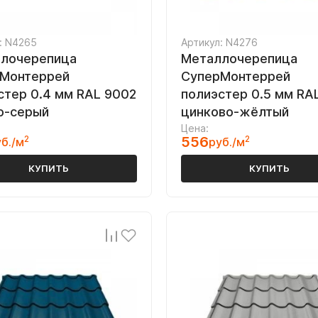
: N4265
Артикул: N4276
лочерепица
Металлочерепица
Монтеррей
СуперМонтеррей
стер 0.4 мм RAL 9002
полиэстер 0.5 мм RAL
о-серый
цинково-жёлтый
Цена:
2
556
2
б./м
руб./м
КУПИТЬ
КУПИТЬ