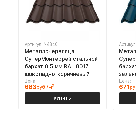
Артикул: N4340
Артикул
Металлочерепица
Метал
СуперМонтеррей стальной
Супер
бархат 0.5 мм RAL 8017
барха
шоколадно-коричневый
зелен
Цена:
Цена:
663
2
671
руб./м
ру
КУПИТЬ