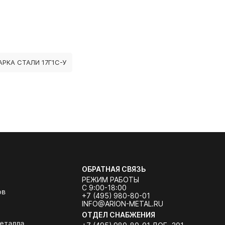
РКА СТАЛИ 17Г1С-У
ОБРАТНАЯ СВЯЗЬ
РЕЖИМ РАБОТЫ
С 9:00-18:00
ов
+7 (495) 980-80-01
INFO@ARION-METAL.RU
ОТДЕЛ СНАБЖЕНИЯ
еталла