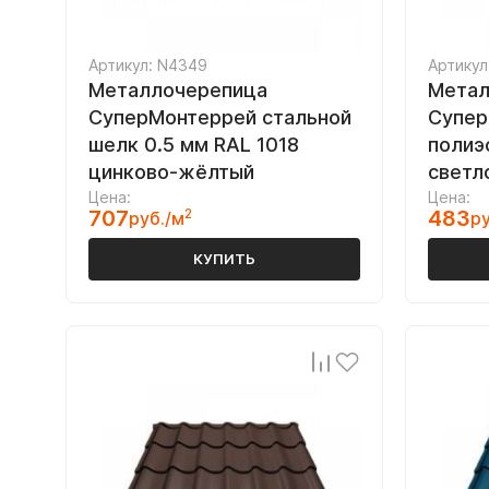
Артикул: N4349
Артикул
Металлочерепица
Метал
СуперМонтеррей стальной
Супер
шелк 0.5 мм RAL 1018
полиэ
цинково-жёлтый
светл
Цена:
Цена:
707
2
483
руб./м
ру
КУПИТЬ