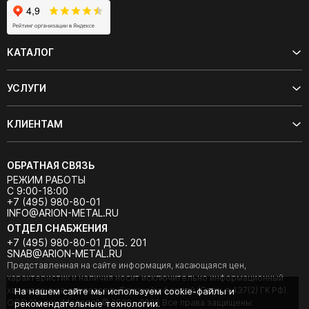
КАТАЛОГ
УСЛУГИ
КЛИЕНТАМ
ОБРАТНАЯ СВЯЗЬ
РЕЖИМ РАБОТЫ
С 9:00-18:00
+7 (495) 980-80-01
INFO@ARION-METAL.RU
ОТДЕЛ СНАБЖЕНИЯ
+7 (495) 980-80-01 ДОБ. 201
SNAB@ARION-METAL.RU
Представленная на сайте информация, касающаяся цен,
характеристик и наличия носит исключительно информационный
характер и не является публичной офертой (Статья 437(2) ГК РФ).
На нашем сайте мы используем cookie-файлы и
ООО "Арион-Металл" © 2020 - 2026 Все права защищены.
рекомендательные технологии.