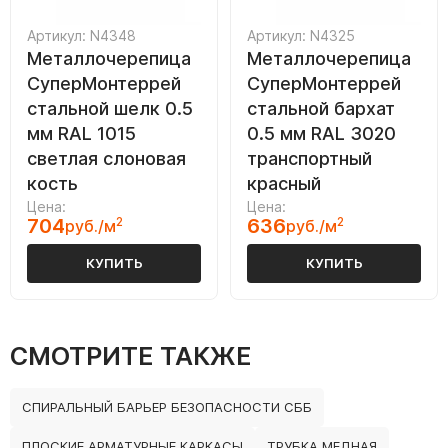
Артикул: N4348
Артикул: N4325
Металлочерепица
Металлочерепица
СуперМонтеррей
СуперМонтеррей
стальной шелк 0.5
стальной бархат
мм RAL 1015
0.5 мм RAL 3020
светлая слоновая
транспортный
кость
красный
Цена:
Цена:
704
2
636
2
руб./м
руб./м
КУПИТЬ
КУПИТЬ
СМОТРИТЕ ТАКЖЕ
СПИРАЛЬНЫЙ БАРЬЕР БЕЗОПАСНОСТИ СББ
ПЛОСКИЕ АРМАТУРНЫЕ КАРКАСЫ
ТРУБКА МЕДНАЯ