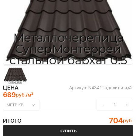
ЦЕНА
Артикул: N4341
Поделиться
689
2
руб./м
−
+
МЕТР КВ.
704
ИТОГО
руб.
КУПИТЬ