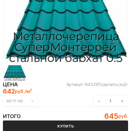
ЦЕНА
Артикул: N4329
Поделиться
642
2
руб./м
−
+
МЕТР КВ.
645
ИТОГО
руб.
КУПИТЬ