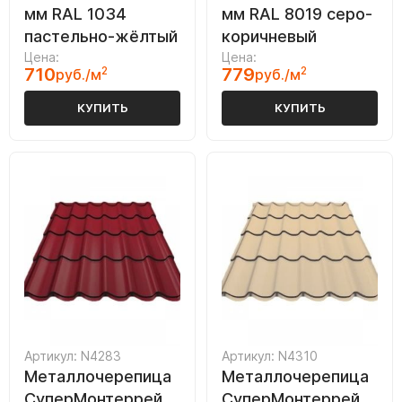
мм RAL 1034
мм RAL 8019 серо-
пастельно-жёлтый
коричневый
Цена:
Цена:
710
2
779
2
руб./м
руб./м
КУПИТЬ
КУПИТЬ
Артикул: N4283
Артикул: N4310
Металлочерепица
Металлочерепица
СуперМонтеррей
СуперМонтеррей