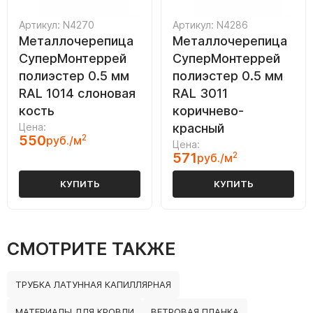
Артикул: N4270
Артикул: N4286
Металлочерепица
Металлочерепица
СуперМонтеррей
СуперМонтеррей
полиэстер 0.5 мм
полиэстер 0.5 мм
RAL 1014 слоновая
RAL 3011
кость
коричнево-
Цена:
красный
550
2
руб./м
Цена:
571
2
руб./м
КУПИТЬ
КУПИТЬ
СМОТРИТЕ ТАКЖЕ
ТРУБКА ЛАТУННАЯ КАПИЛЛЯРНАЯ
МАТЕРИАЛЫ ДЛЯ КРОВЛИ
ВЕТРОВАЯ ПЛАНКА