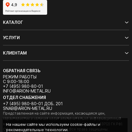
КАТАЛОГ
УСЛУГИ
КЛИЕНТАМ
ОБРАТНАЯ СВЯЗЬ
РЕЖИМ РАБОТЫ
С 9:00-18:00
+7 (495) 980-80-01
INFO@ARION-METAL.RU
ОТДЕЛ СНАБЖЕНИЯ
+7 (495) 980-80-01 ДОБ. 201
SNAB@ARION-METAL.RU
Представленная на сайте информация, касающаяся цен,
характеристик и наличия носит исключительно информационный
характер и не является публичной офертой (Статья 437(2) ГК РФ).
На нашем сайте мы используем cookie-файлы и
ООО "Арион-Металл" © 2020 - 2026 Все права защищены.
рекомендательные технологии.