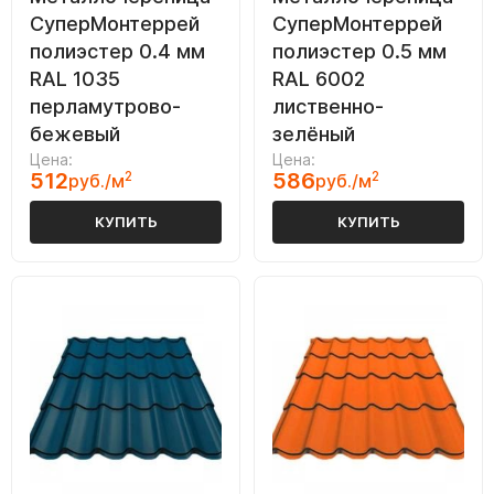
СуперМонтеррей
СуперМонтеррей
полиэстер 0.4 мм
полиэстер 0.5 мм
RAL 1035
RAL 6002
перламутрово-
лиственно-
бежевый
зелёный
Цена:
Цена:
512
2
586
2
руб./м
руб./м
КУПИТЬ
КУПИТЬ