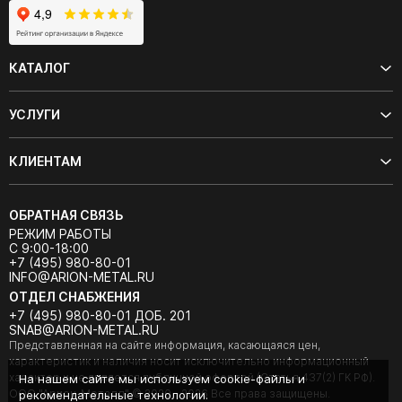
КАТАЛОГ
УСЛУГИ
КЛИЕНТАМ
ОБРАТНАЯ СВЯЗЬ
РЕЖИМ РАБОТЫ
С 9:00-18:00
+7 (495) 980-80-01
INFO@ARION-METAL.RU
ОТДЕЛ СНАБЖЕНИЯ
+7 (495) 980-80-01 ДОБ. 201
SNAB@ARION-METAL.RU
Представленная на сайте информация, касающаяся цен,
характеристик и наличия носит исключительно информационный
характер и не является публичной офертой (Статья 437(2) ГК РФ).
На нашем сайте мы используем cookie-файлы и
ООО "Арион-Металл" © 2020 - 2026 Все права защищены.
рекомендательные технологии.