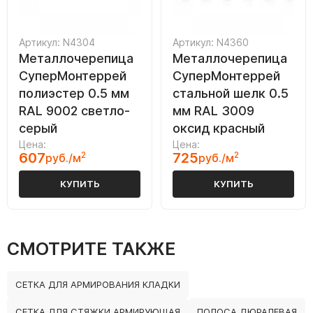
Артикул: N4304
Артикул: N4360
Металлочерепица
Металлочерепица
СуперМонтеррей
СуперМонтеррей
полиэстер 0.5 мм
стальной шелк 0.5
RAL 9002 светло-
мм RAL 3009
серый
оксид красный
Цена:
Цена:
607
2
725
2
руб./м
руб./м
КУПИТЬ
КУПИТЬ
СМОТРИТЕ ТАКЖЕ
СЕТКА ДЛЯ АРМИРОВАНИЯ КЛАДКИ
СЕТКА ДЛЯ СТЯЖКИ АРМИРУЮЩАЯ
ПОЛОСА ДЮРАЛЕВАЯ