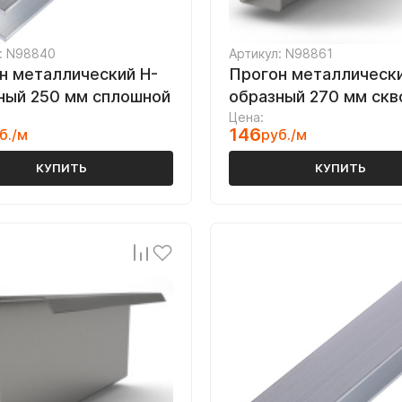
: N98840
Артикул: N98861
н металлический H-
Прогон металлически
ный 250 мм сплошной
образный 270 мм скв
Цена:
146
б./м
руб./м
КУПИТЬ
КУПИТЬ