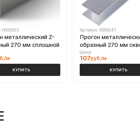
: N98862
Артикул: N98841
н металлический Z-
Прогон металлически
ный 270 мм сплошной
образный 270 мм скв
Цена:
107
б./м
руб./м
КУПИТЬ
КУПИТЬ
Е