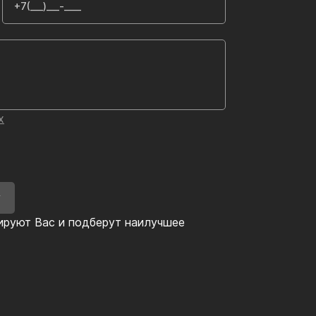
х
У
ируют Вас и подберут наилучшее