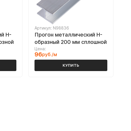
Артикул: N98836
й H-
Прогон металлический H-
озной
образный 200 мм сплошной
Цена:
96
руб./м
КУПИТЬ