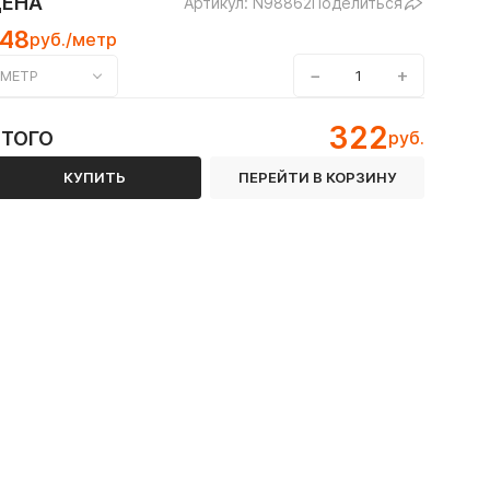
ЦЕНА
Артикул: N98862
Поделиться
148
руб./метр
−
+
МЕТР
322
ИТОГО
руб.
КУПИТЬ
ПЕРЕЙТИ В КОРЗИНУ