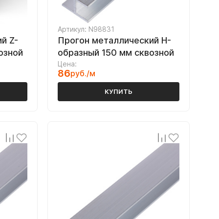
Артикул: N98831
й Z-
Прогон металлический H-
озной
образный 150 мм сквозной
Цена:
86
руб./м
КУПИТЬ