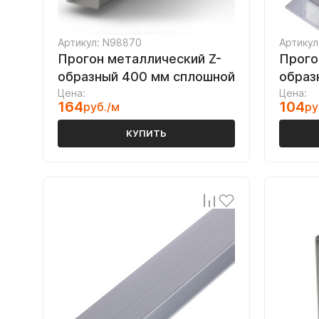
Артикул: N98870
Артикул
Прогон металлический Z-
Прого
образный 400 мм сплошной
образ
Цена:
Цена:
164
104
руб./м
ру
КУПИТЬ