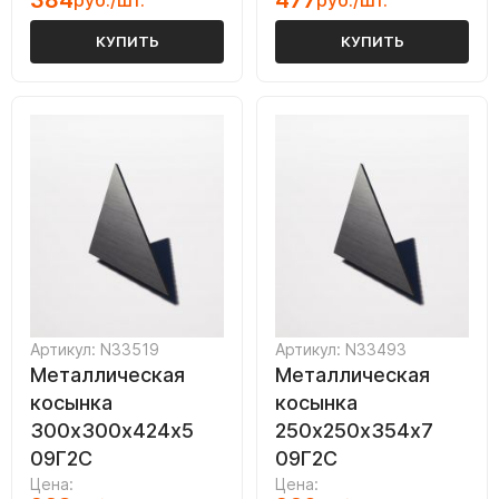
384
477
руб./шт.
руб./шт.
КУПИТЬ
КУПИТЬ
Артикул: N33519
Артикул: N33493
Металлическая
Металлическая
косынка
косынка
300х300х424х5
250х250х354х7
09Г2С
09Г2С
Цена:
Цена: