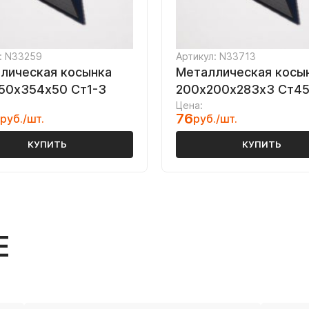
: N33259
Артикул: N33713
лическая косынка
Металлическая косы
50х354х50 Ст1-3
200х200х283х3 Ст4
Цена:
76
руб./шт.
руб./шт.
КУПИТЬ
КУПИТЬ
Е