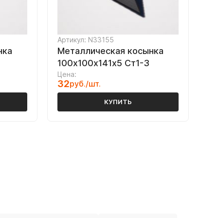
Артикул: N33155
нка
Металлическая косынка
5
100х100х141х5 Ст1-3
Цена:
32
руб./шт.
КУПИТЬ