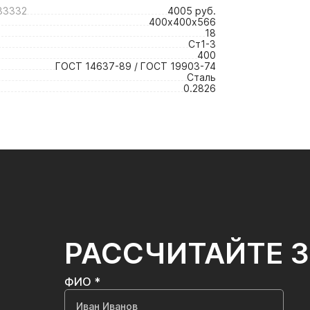
33332
4005 руб.
400х400х566
18
Ст1-3
400
ГОСТ 14637-89 / ГОСТ 19903-74
Сталь
0.2826
РАССЧИТАЙТЕ 
ФИО *