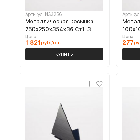
Артикул: N33256
Артикул
Металлическая косынка
Метал
250х250х354х36 Ст1-3
100х1
Цена:
Цена:
1 821
277
руб./шт.
ру
КУПИТЬ