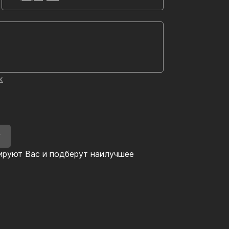
х
У
ируют Вас и подберут наилучшее