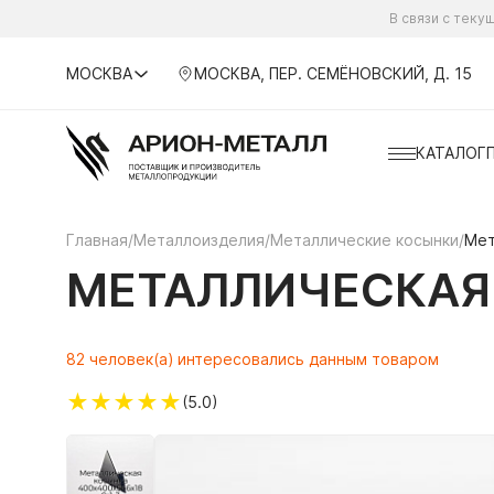
В связи с тек
МОСКВА
МОСКВА, ПЕР. СЕМЁНОВСКИЙ, Д. 15
КАТАЛОГ
Главная
/
Металлоизделия
/
Металлические косынки
/
Мет
МЕТАЛЛИЧЕСКАЯ 
82 человек(а) интересовались данным товаром
★
★
★
★
★
(5.0)