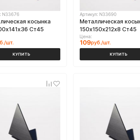
: N33676
Артикул: N33690
лическая косынка
Металлическая косы
00х141х36 Ст45
150х150х212х8 Ст45
Цена:
109
б./шт.
руб./шт.
КУПИТЬ
КУПИТЬ