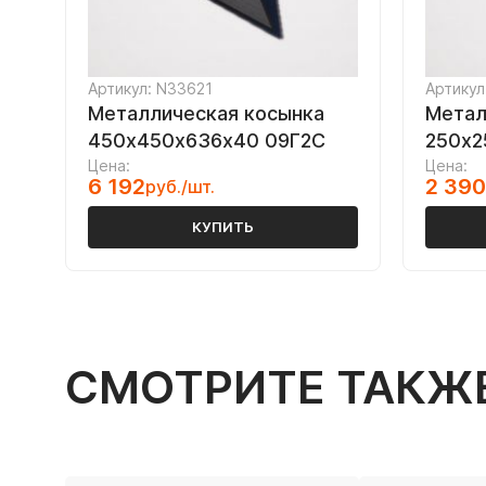
Артикул: N33621
Артикул
Металлическая косынка
Метал
450х450х636х40 09Г2С
250х2
Цена:
Цена:
6 192
2 390
руб./шт.
КУПИТЬ
СМОТРИТЕ ТАКЖ