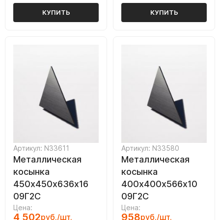
КУПИТЬ
КУПИТЬ
Артикул: N33611
Артикул: N33580
Металлическая
Металлическая
косынка
косынка
450х450х636х16
400х400х566х10
09Г2С
09Г2С
Цена:
Цена:
4 502
958
руб./шт.
руб./шт.