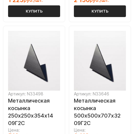
1 225
2 150
руб./шт.
руб./шт.
КУПИТЬ
КУПИТЬ
Артикул: N33498
Артикул: N33646
Металлическая
Металлическая
косынка
косынка
250х250х354х14
500х500х707х32
09Г2С
09Г2С
Цена:
Цена: