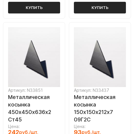
КУПИТЬ
КУПИТЬ
Артикул: N33851
Артикул: N33437
Металлическая
Металлическая
косынка
косынка
450х450х636х2
150х150х212х7
Ст45
09Г2С
Цена:
Цена:
242
93
руб./шт.
руб./шт.