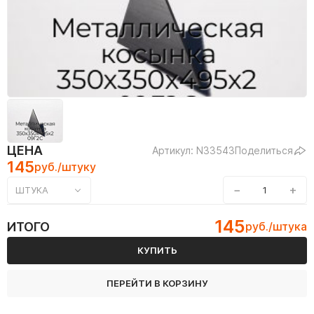
ЦЕНА
Артикул: N33543
Поделиться
145
руб./штуку
−
+
ШТУКА
145
ИТОГО
руб./штука
КУПИТЬ
ПЕРЕЙТИ В КОРЗИНУ