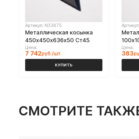
Артикул: N33875
Артикул
Металлическая косынка
Метал
450х450х636х50 Ст45
100х1
Цена:
Цена:
7 742
383
руб./шт.
ру
КУПИТЬ
СМОТРИТЕ ТАКЖ