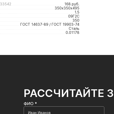
N33542
168 руб.
350х350х495
1.5
09Г2С
350
ГОСТ 14637-89 / ГОСТ 19903-74
Сталь
0.01178
РАССЧИТАЙТЕ 
ФИО *