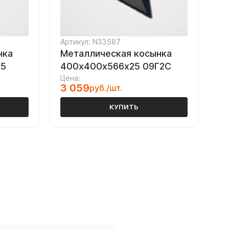
Артикул: N33587
нка
Металлическая косынка
45
400х400х566х25 09Г2С
Цена:
3 059
руб./шт.
КУПИТЬ