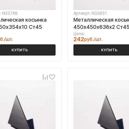
: N33748
Артикул: N33851
лическая косынка
Металлическая косы
50х354х10 Ст45
450х450х636х2 Ст4
Цена:
242
б./шт.
руб./шт.
КУПИТЬ
КУПИТЬ