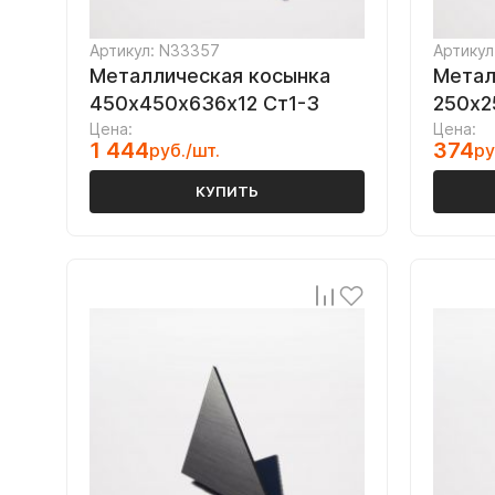
Артикул: N33357
Артикул
Металлическая косынка
Метал
450х450х636х12 Ст1-3
250х2
Цена:
Цена:
1 444
374
руб./шт.
ру
КУПИТЬ