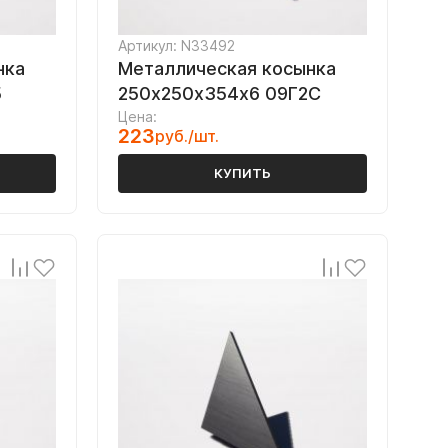
Артикул: N33492
нка
Металлическая косынка
5
250х250х354х6 09Г2С
Цена:
223
руб./шт.
КУПИТЬ