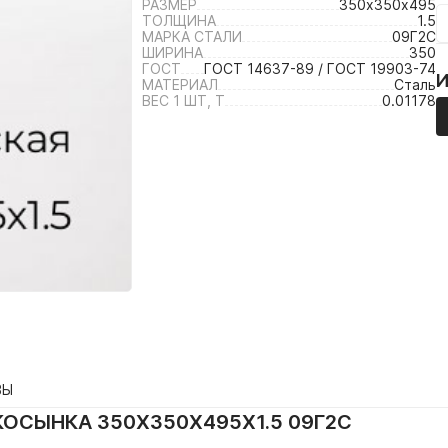
РАЗМЕР
350х350х495
ТОЛЩИНА
1.5
МАРКА СТАЛИ
09Г2С
ШИРИНА
350
ГОСТ
ГОСТ 14637-89 / ГОСТ 19903-74
МАТЕРИАЛ
Сталь
ВЕС 1 ШТ, Т
0.01178
ВЫ
ОСЫНКА 350Х350Х495Х1.5 09Г2С