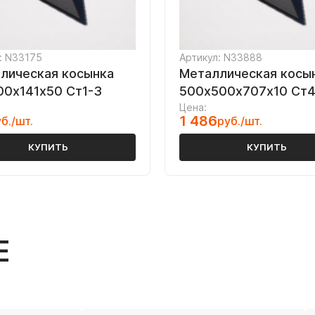
: N33175
Артикул: N33888
лическая косынка
Металлическая косы
00х141х50 Ст1-3
500х500х707х10 Ст
Цена:
1 486
б./шт.
руб./шт.
КУПИТЬ
КУПИТЬ
Е