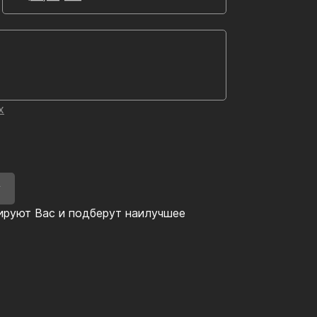
х
У
ируют Вас и подберут наилучшее