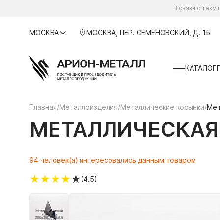
В связи с тек
МОСКВА
МОСКВА, ПЕР. СЕМЁНОВСКИЙ, Д. 15
КАТАЛОГ
Главная
/
Металлоизделия
/
Металлические косынки
/
Мет
МЕТАЛЛИЧЕСКАЯ 
94 человек(а) интересовались данным товаром
★
★
★
★
★
(4.5)