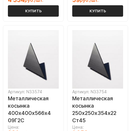
4 334
59
руб./шт.
руб./шт.
КУПИТЬ
КУПИТЬ
Артикул: N33574
Артикул: N33754
Металлическая
Металлическая
косынка
косынка
400х400х566х4
250х250х354х22
09Г2С
Ст45
Цена:
Цена: