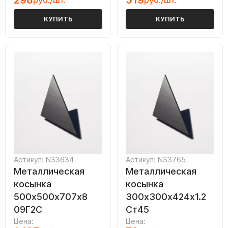
298
519
руб./шт.
руб./шт.
КУПИТЬ
КУПИТЬ
Артикул: N33634
Артикул: N33765
Металлическая
Металлическая
косынка
косынка
500х500х707х8
300х300х424х1.2
09Г2С
Ст45
Цена:
Цена: