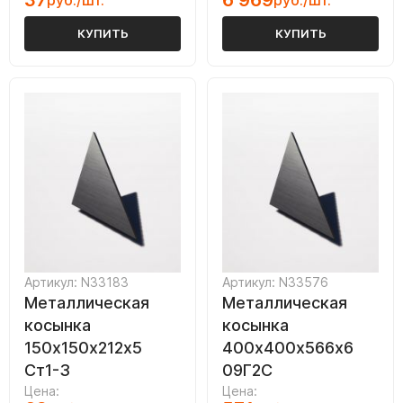
37
6 969
руб./шт.
руб./шт.
КУПИТЬ
КУПИТЬ
Артикул: N33183
Артикул: N33576
Металлическая
Металлическая
косынка
косынка
150х150х212х5
400х400х566х6
Ст1-3
09Г2С
Цена:
Цена: