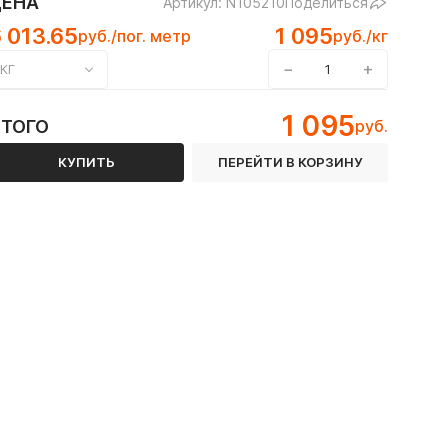
ЦЕНА
Артикул: N105210
Поделиться
 013.65
1 095
руб./пог. метр
руб./кг
−
+
КГ
1 095
ИТОГО
руб.
КУПИТЬ
ПЕРЕЙТИ В КОРЗИНУ