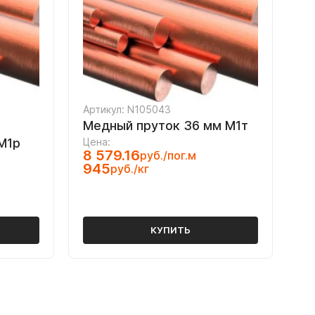
Артикул: N105043
Медный пруток 36 мм М1т
М1р
Цена:
8 579.16
руб./пог.м
945
руб./кг
КУПИТЬ