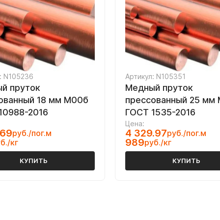
: N105236
Артикул: N105351
й пруток
Медный пруток
ованный 18 мм М00б
прессованный 25 мм 
10988-2016
ГОСТ 1535-2016
Цена:
.69
4 329.97
руб./пог.м
руб./пог.м
989
б./кг
руб./кг
КУПИТЬ
КУПИТЬ