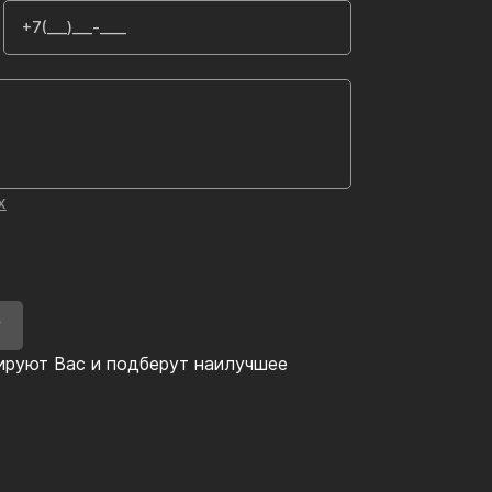
х
У
ируют Вас и подберут наилучшее