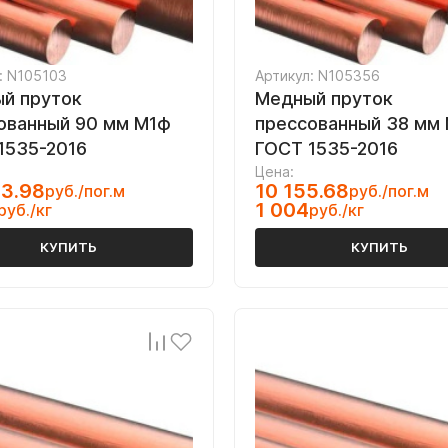
: N105103
Артикул: N105356
й пруток
Медный пруток
ованный 90 мм М1ф
прессованный 38 мм
1535-2016
ГОСТ 1535-2016
Цена:
53.98
10 155.68
руб./пог.м
руб./пог.м
1 004
руб./кг
руб./кг
КУПИТЬ
КУПИТЬ