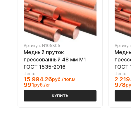
Артикул: N105305
Артикул
Медный пруток
Медны
прессованный 48 мм М1
пресс
ГОСТ 1535-2016
ГОСТ 
Цена:
Цена:
15 994.26
2 219
руб./пог.м
991
978
руб./кг
ру
КУПИТЬ