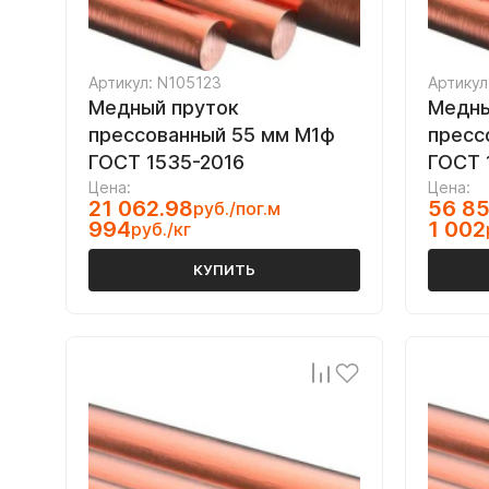
Артикул: N105123
Артикул
Медный пруток
Медны
прессованный 55 мм М1ф
пресс
ГОСТ 1535-2016
ГОСТ 
Цена:
Цена:
21 062.98
56 8
руб./пог.м
994
1 002
руб./кг
КУПИТЬ