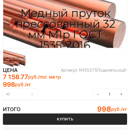
ЦЕНА
Артикул: N105375
Поделиться
7 158.77
руб./пог. метр
998
руб./кг
−
+
КГ
998
ИТОГО
руб./кг
КУПИТЬ