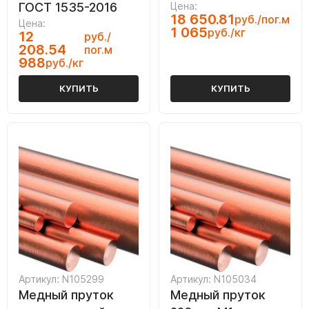
ГОСТ 1535-2016
Цена:
18 650.81
руб./пог.м
Цена:
1 065
руб./кг
12
руб./
208.54
пог.м
988
руб./кг
КУПИТЬ
КУПИТЬ
Артикул: N105299
Артикул: N105034
Медный пруток
Медный пруток