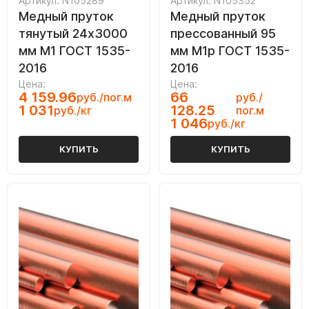
Артикул: N105289
Артикул: N105352
Медный пруток
Медный пруток
тянутый 24х3000
прессованный 95
мм М1 ГОСТ 1535-
мм М1р ГОСТ 1535-
2016
2016
Цена:
Цена:
4 159.96
66
руб./пог.м
руб./
1 031
128.25
руб./кг
пог.м
1 046
руб./кг
КУПИТЬ
КУПИТЬ