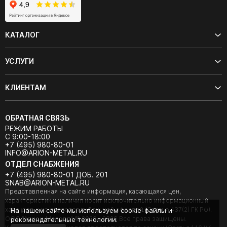
КАТАЛОГ
УСЛУГИ
КЛИЕНТАМ
ОБРАТНАЯ СВЯЗЬ
РЕЖИМ РАБОТЫ
С 9:00-18:00
+7 (495) 980-80-01
INFO@ARION-METAL.RU
ОТДЕЛ СНАБЖЕНИЯ
+7 (495) 980-80-01 ДОБ. 201
SNAB@ARION-METAL.RU
Представленная на сайте информация, касающаяся цен,
характеристик и наличия носит исключительно информационный
характер и не является публичной офертой (Статья 437(2) ГК РФ).
На нашем сайте мы используем cookie-файлы и
ООО "Арион-Металл" © 2020 - 2026 Все права защищены.
рекомендательные технологии.