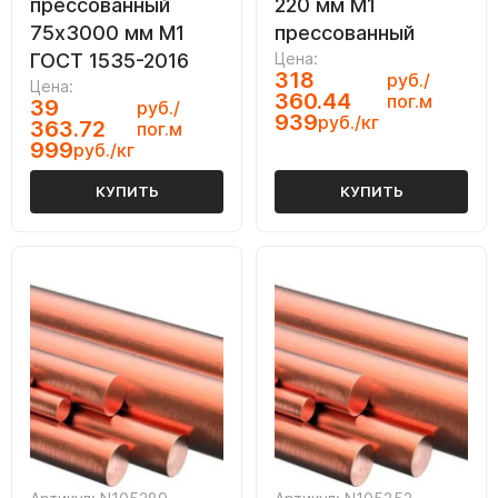
прессованный
220 мм М1
75х3000 мм М1
прессованный
ГОСТ 1535-2016
Цена:
318
руб./
Цена:
360.44
пог.м
39
руб./
939
руб./кг
363.72
пог.м
999
руб./кг
КУПИТЬ
КУПИТЬ