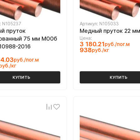
: N105237
Артикул: N105033
й пруток
Медный пруток 22 мм
ованный 75 мм М00б
Цена:
3 180.21
руб./пог.м
10988-2016
938
руб./кг
4.03
руб./пог.м
руб./кг
КУПИТЬ
КУПИТЬ