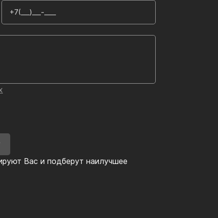
х
У
ируют Вас и подберут наилучшее