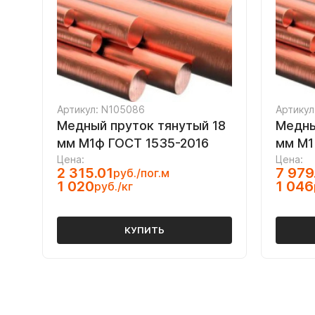
Артикул: N105086
Артикул
Медный пруток тянутый 18
Медны
мм М1ф ГОСТ 1535-2016
мм М1
Цена:
Цена:
2 315.01
7 979
руб./пог.м
1 020
1 046
руб./кг
КУПИТЬ