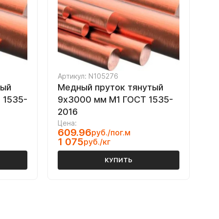
Артикул: N105276
тый
Медный пруток тянутый
 1535-
9х3000 мм М1 ГОСТ 1535-
2016
Цена:
609.96
руб./пог.м
1 075
руб./кг
КУПИТЬ