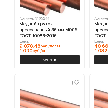
Артикул: N105244
Артикул
Медный пруток
Медны
прессованный 36 мм М00б
пресс
ГОСТ 10988-2016
ГОСТ 
Цена:
Цена:
9 078.48
40 66
руб./пог.м
1 000
1 032
руб./кг
КУПИТЬ