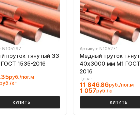
: N105297
Артикул: N105271
й пруток тянутый 33
Медный пруток тяну
 ГОСТ 1535-2016
40х3000 мм М1 ГОСТ
2016
.35
руб./пог.м
Цена:
руб./кг
11 846.86
руб./пог.м
1 057
руб./кг
КУПИТЬ
КУПИТЬ