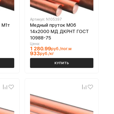
Артикул: N105397
 М1т
Медный пруток М0б
14х2000 МД ДКРНТ ГОСТ
10988-75
Цена:
1 280.99
руб./пог.м
933
руб./кг
КУПИТЬ