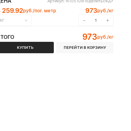
ЦЕНА
Артикул: N105109
Поделиться
 259.92
973
руб./пог. метр
руб./кг
−
+
КГ
973
ИТОГО
руб./кг
КУПИТЬ
ПЕРЕЙТИ В КОРЗИНУ