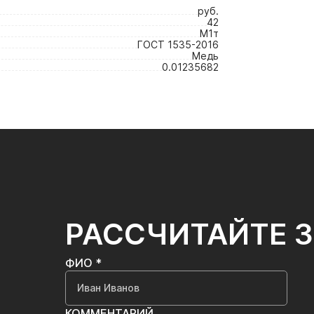
руб.
42
М1т
ГОСТ 1535-2016
Медь
0.01235682
РАССЧИТАЙТЕ 
ФИО *
КОММЕНТАРИЙ