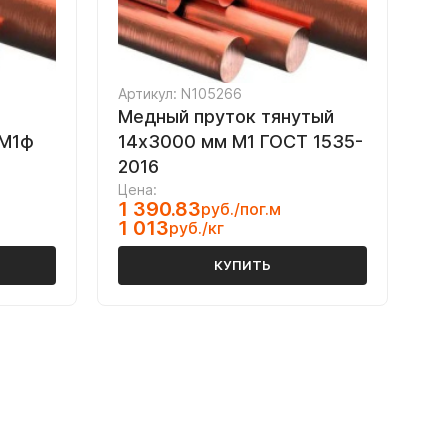
Артикул: N105266
Медный пруток тянутый
 М1ф
14х3000 мм М1 ГОСТ 1535-
2016
Цена:
1 390.83
руб./пог.м
1 013
руб./кг
КУПИТЬ