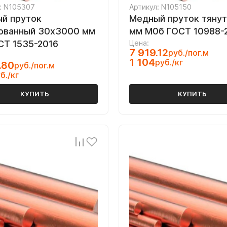
: N105307
Артикул: N105150
й пруток
Медный пруток тянут
ованный 30х3000 мм
мм М0б ГОСТ 10988-
СТ 1535-2016
Цена:
7 919.12
руб./пог.м
1 104
руб./кг
.80
руб./пог.м
б./кг
КУПИТЬ
КУПИТЬ