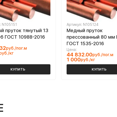
: N105151
Артикул: N105124
й пруток тянутый 13
Медный пруток
б ГОСТ 10988-2016
прессованный 80 мм
ГОСТ 1535-2016
.32
руб./пог.м
Цена:
руб./кг
44 832.00
руб./пог.м
1 000
руб./кг
КУПИТЬ
КУПИТЬ
Е