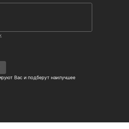
х
У
ируют Вас и подберут наилучшее