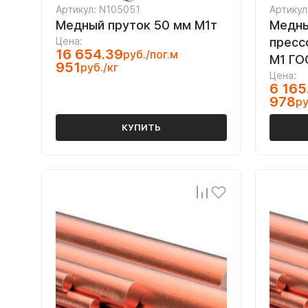
Артикул: N105051
Артикул
Медный пруток 50 мм М1т
Медны
Цена:
пресс
16 654.39
руб./пог.м
М1 ГО
951
руб./кг
Цена:
6 165
978
ру
КУПИТЬ