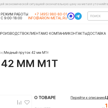
ущей экономической ситуацией окончательную цену на металл уточняйт
РЕЖИМ РАБОТЫ
+7 (495) 980-80-01
С 9:00-18:00
INFO@ARION-METAL.RU
ПРОИЗВОДСТВО
КЛИЕНТАМ
О КОМПАНИИ
КОНТАКТЫ
ДОСТАВКА
ок
/
Медный пруток 42 мм М1т
42 ММ М1Т
О ТОВАРЕ
Перейти к описанию
1