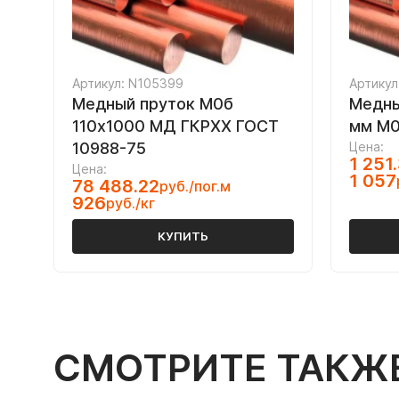
Артикул: N105399
Артикул
Медный пруток М0б
Медны
110х1000 МД ГКРХХ ГОСТ
мм М0
10988-75
Цена:
1 251
Цена:
1 057
78 488.22
руб./пог.м
926
руб./кг
КУПИТЬ
СМОТРИТЕ ТАКЖ