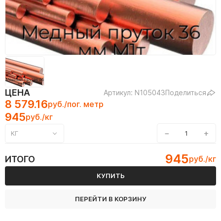
ЦЕНА
Артикул: N105043
Поделиться
8 579.16
руб./пог. метр
945
руб./кг
−
+
КГ
945
ИТОГО
руб./кг
КУПИТЬ
ПЕРЕЙТИ В КОРЗИНУ