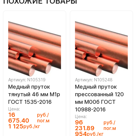
ПОХОЖИЕ ТОВАРЫ
Артикул: N105319
Артикул: N105248
Медный пруток
Медный пруток
тянутый 46 мм М1р
прессованный 120
ГОСТ 1535-2016
мм М00б ГОСТ
Цена:
10988-2016
16
руб./
Цена:
675.40
пог.м
96
руб./
1 125
руб./кг
231.89
пог.м
954
руб./кг