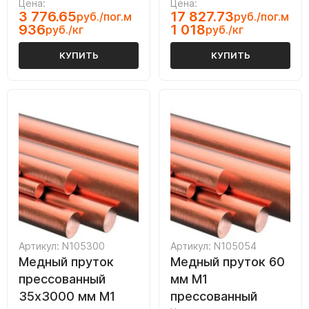
Цена:
Цена:
3 776.65
17 827.73
руб./пог.м
руб./пог.м
936
1 018
руб./кг
руб./кг
КУПИТЬ
КУПИТЬ
Артикул: N105300
Артикул: N105054
Медный пруток
Медный пруток 60
прессованный
мм М1
35х3000 мм М1
прессованный