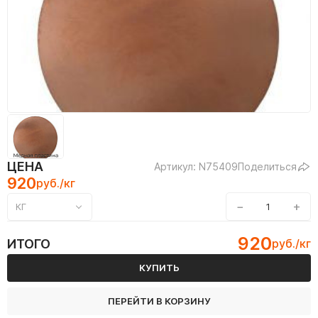
ЦЕНА
Артикул: N75409
Поделиться
920
руб./кг
−
+
КГ
920
ИТОГО
руб./кг
КУПИТЬ
ПЕРЕЙТИ В КОРЗИНУ