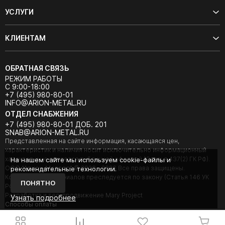
УСЛУГИ
КЛИЕНТАМ
ОБРАТНАЯ СВЯЗЬ
РЕЖИМ РАБОТЫ
С 9:00-18:00
+7 (495) 980-80-01
INFO@ARION-METAL.RU
ОТДЕЛ СНАБЖЕНИЯ
+7 (495) 980-80-01 ДОБ. 201
SNAB@ARION-METAL.RU
Представленная на сайте информация, касающаяся цен,
характеристик и наличия носит исключительно информационный
характер и не является публичной офертой (Статья 437(2) ГК РФ).
На нашем сайте мы используем cookie-файлы и
ООО "Арион-Металл" © 2020 - 2026 Все права защищены.
рекомендательные технологии.
Копирование материалов преследуется по закону (Статья 146 УК
ПОНЯТНО
РФ).
Разработка и seo-продвижение Mary Project
Узнать подробнее
Cпособы оплаты