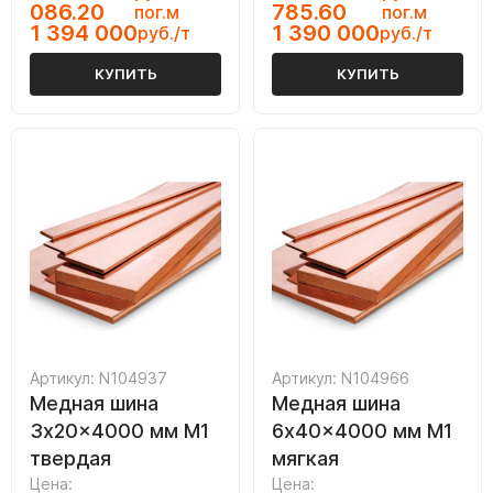
086.20
785.60
пог.м
пог.м
1 394 000
1 390 000
руб./т
руб./т
КУПИТЬ
КУПИТЬ
Артикул: N104937
Артикул: N104966
Медная шина
Медная шина
3x20x4000 мм М1
6x40x4000 мм М1
твердая
мягкая
Цена:
Цена: