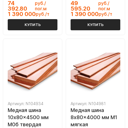
74
49
руб./
руб./
392.80
595.20
пог.м
пог.м
1 390 000
1 390 000
руб./т
руб./т
КУПИТЬ
КУПИТЬ
Артикул: N104934
Артикул: N104981
Медная шина
Медная шина
10x80x4500 мм
8x80x4000 мм М1
M0б твердая
мягкая