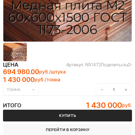
ЦЕНА
Артикул: N91472
Поделиться
694 980.00
руб./штука
1 430 000
руб./тонна
−
+
ТОННА
1 430 000
ИТОГО
руб.
КУПИТЬ
ПЕРЕЙТИ В КОРЗИНУ