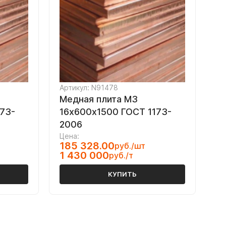
Артикул: N91478
Медная плита M3
73-
16х600х1500 ГОСТ 1173-
2006
Цена:
185 328.00
руб./шт
1 430 000
руб./т
КУПИТЬ