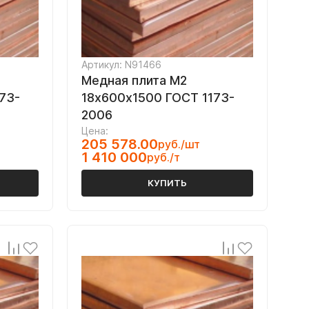
Артикул: N91466
Медная плита M2
73-
18х600х1500 ГОСТ 1173-
2006
Цена:
205 578.00
руб./шт
1 410 000
руб./т
КУПИТЬ