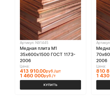
Артикул: N91445
Артикул
Медная плита М1
Медна
35x600х1500 ГОСТ 1173-
70х60
2006
2006
Цена:
Цена:
413 910.00
810 8
руб./шт
1 460 000
1 430
руб./т
КУПИТЬ