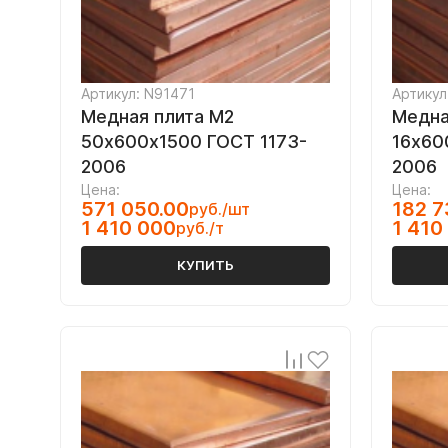
Артикул: N91471
Артикул
Медная плита M2
Медна
50х600х1500 ГОСТ 1173-
16х60
2006
2006
Цена:
Цена:
571 050.00
182 7
руб./шт
1 410 000
1 410
руб./т
КУПИТЬ