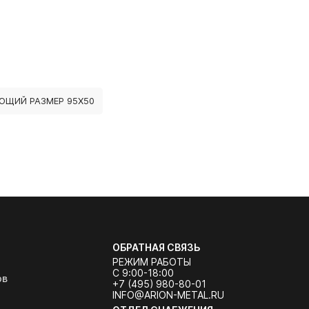
ЮЩИЙ РАЗМЕР 95Х50
ОБРАТНАЯ СВЯЗЬ
РЕЖИМ РАБОТЫ
С 9:00-18:00
ов
+7 (495) 980-80-01
INFO@ARION-METAL.RU