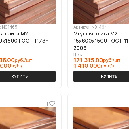
: N91465
Артикул: N91464
я плита M2
Медная плита M2
0х1500 ГОСТ 1173-
15х600х1500 ГОСТ 11
2006
Цена:
36.00
171 315.00
руб./шт
руб./шт
 000
1 410 000
руб./т
руб./т
КУПИТЬ
КУПИТЬ