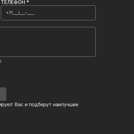
ТЕЛЕФОН *
х
У
ируют Вас и подберут наилучшее