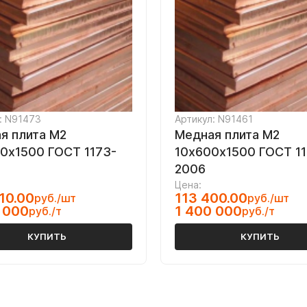
: N91473
Артикул: N91461
я плита M2
Медная плита M2
0х1500 ГОСТ 1173-
10х600х1500 ГОСТ 11
2006
Цена:
10.00
113 400.00
руб./шт
руб./шт
 000
1 400 000
руб./т
руб./т
КУПИТЬ
КУПИТЬ