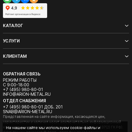
КАТАЛОГ
УСЛУГИ
КЛИЕНТАМ
ОБРАТНАЯ СВЯЗЬ
РЕЖИМ РАБОТЫ
С 9:00-18:00
+7 (495) 980-80-01
INFO@ARION-METAL.RU
ОТДЕЛ СНАБЖЕНИЯ
+7 (495) 980-80-01 ДОБ. 201
SNAB@ARION-METAL.RU
Представленная на сайте информация, касающаяся цен,
характеристик и наличия носит исключительно информационный
характер и не является публичной офертой (Статья 437(2) ГК РФ).
На нашем сайте мы используем cookie-файлы и